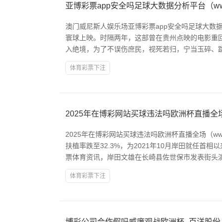
亚博彩票app安全吗足球大数据分析平台（www.crow
澳门威尼斯人娱乐场亚博彩票app安全吗足球大数据分析平台
寰球上映。时隔两年，这部曾在贵州点映的电影重回
入绝境，为了不误伤庶民，视死若归，宁当玉碎、
体育彩票下注
2025年在博彩网站买球违法吗欧洲杯直播全场（www.foo
2025年在博彩网站买球违法吗欧洲杯直播全场（www.f
扶植率跌至32.3%，为2021年10月岸田就任首相
票体育资讯，岸田文雄在长崎县佐世保市发表街头
体育彩票下注
博彩公司会作假吗威廉观战欧洲杯_百洋股