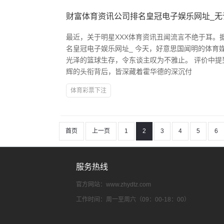
财富体育资讯公司排名皇冠电子娱乐网址_无
最近，关于明星XXX体育资讯丑闻流言不绝于耳
名皇冠电子娱乐网址_ 今天，好意思国闻明的体育
光泽的篮球生存，令东谈主叹为不雅止。 评价中提
辉的头衔背后，皆深藏着霍华德的深沉付
体育彩票下注
首页
上一页
1
2
3
4
5
6
服务热线
官方网站：www.zhydtz.com
工作时间：周一至周六（09：00-18：00）