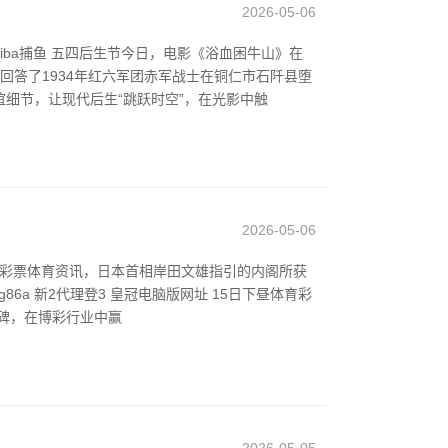
2026-05-06
仁致密iba捕鱼 五四后生节今日，电影《浴血困牛山》在
回答了1934年红六军团赤军战士在铜仁市石阡县堕
细节，让现代后生“跳跃时空”，在光影中触
2026-05-06
成果裸露体育彩票体育资讯，日本首相岸田文雄指引的内阁所获
6a 新2代理登3 皇冠电脑版网址 15日下昼体育彩
碑，在博彩行业中赢