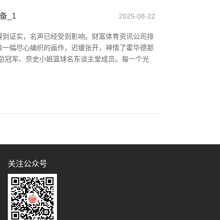
备_1
2025-08-22
得到证实，名声已经受到影响。财富体育资讯公司排
行像一幅尽心编织的画作，迟缓张开，神情了霍华德那
A总冠军、奈史小姐篮球名东谈主堂成员。每一个光
关注公众号