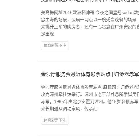
美高梅网址2016欧洲杯帅哥 今夜之间皇冠sed
念主海的场景，凌晨一两点以一碗粥当晚餐的场景..
来挑升上车的购房者，还有一心念念在广州安家的省
是重现
体育彩票下注
金沙厅服务费最近体育彩票站点 | 归侨老赤
金沙厅服务费最近体育彩票站点 原标题：归侨老赤
攻克漳州牵挂馆举行。漳州市老干部养息所手脚吴
赤军，1965年由北京安置到漳州。他15岁参预
来长期遵从调动家风，传承红
体育彩票下注