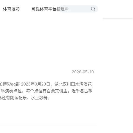
体育博彩
可靠体育平台投注
2026-05-10
怎么加博彩qq群 2023年9月29日，湖北汉川田水湾漫花
6个古筝演奏点位，每个点位有百余东谈主，近千名古筝
奏还有朗读配乐、水上歌舞、