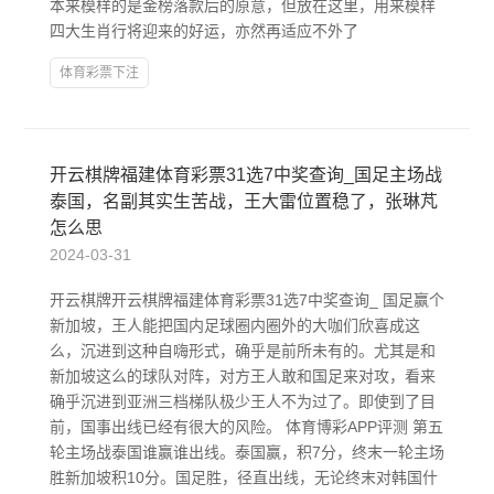
本来模样的是金榜落款后的原意，但放在这里，用来模样
四大生肖行将迎来的好运，亦然再适应不外了
体育彩票下注
开云棋牌福建体育彩票31选7中奖查询_国足主场战
泰国，名副其实生苦战，王大雷位置稳了，张琳芃
怎么思
2024-03-31
开云棋牌开云棋牌福建体育彩票31选7中奖查询_ 国足赢个
新加坡，王人能把国内足球圈内圈外的大咖们欣喜成这
么，沉进到这种自嗨形式，确乎是前所未有的。尤其是和
新加坡这么的球队对阵，对方王人敢和国足来对攻，看来
确乎沉进到亚洲三档梯队极少王人不为过了。即使到了目
前，国事出线已经有很大的风险。 体育博彩APP评测 第五
轮主场战泰国谁赢谁出线。泰国赢，积7分，终末一轮主场
胜新加坡积10分。国足胜，径直出线，无论终末对韩国什