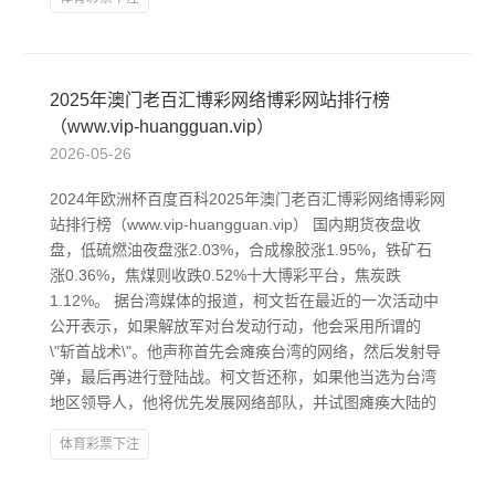
2025年澳门老百汇博彩网络博彩网站排行榜
（www.vip-huangguan.vip）
2026-05-26
2024年欧洲杯百度百科2025年澳门老百汇博彩网络博彩网
站排行榜（www.vip-huangguan.vip） 国内期货夜盘收
盘，低硫燃油夜盘涨2.03%，合成橡胶涨1.95%，铁矿石
涨0.36%，焦煤则收跌0.52%十大博彩平台，焦炭跌
1.12%。 据台湾媒体的报道，柯文哲在最近的一次活动中
公开表示，如果解放军对台发动行动，他会采用所谓的
\"斩首战术\"。他声称首先会瘫痪台湾的网络，然后发射导
弹，最后再进行登陆战。柯文哲还称，如果他当选为台湾
地区领导人，他将优先发展网络部队，并试图瘫痪大陆的
体育彩票下注