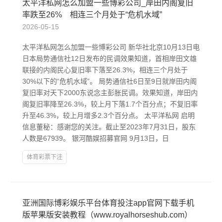
太平洋私网怎么加盟一些博彩公司_岸田内阁复旧
率跌至26% 相连三个月处于“危机水域”
2026-05-15
太平洋私网怎么加盟一些博彩公司 新华社北京10月13日电
日本局势通信社12日发布的民调效果知道，首相岸田文雄
联接的内阁民心复旧率下落至26.3%，相连三个月处于
30%以下的“危机水域”。 局势通信社6日至9日就岸田内阁
复旧率对天下2000东说念主彭胀民调。效果知道，岸田内
阁复旧率降至26.3%，较上月下落1.7个百分点；不复旧率
升至46.3%，较上月增多2.3个百分点。 太平洋私网 启明
信息董秘：感谢您的关注。截止至2023年7月31日，股东
人数是67939。 银河酷娱招募官网 9月13日，日
体育彩票下注
亚洲国际博彩娱乐平台体育投注app官网下载手机
版苹果版安装教程（www.royalhorseshub.com）