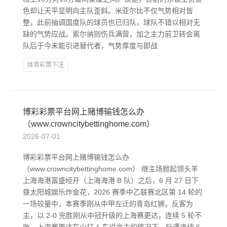
色却让天平显明向主队歪斜。米亚尔比不仅气势相对皆
整，此前抽调国度队的球员也已归队，球队不错以相对无
缺的气势应战。索尔纳则伤兵满营，加之主力前卫转会离
队后于今未能引进替代者，气势厚度与即战
体育彩票下注
博彩彩票平台网上赌博输钱怎么办
（www.crowncitybettinghome.com）
2026-07-01
博彩彩票平台网上赌博输钱怎么办
（www.crowncitybettinghome.com） 继主场掀起领头羊
上海海港富盛经开（上海海港 B 队）之后，6 月 27 日下
昼太阳城娱乐炸金花，2026 赛季中乙联赛北区第 14 轮的
一场较量中，本赛季刚从中甲左迁的青岛红狮，反客为
主，以 2-0 完胜刚从中冠升级的上海赛更达，连续 5 轮不