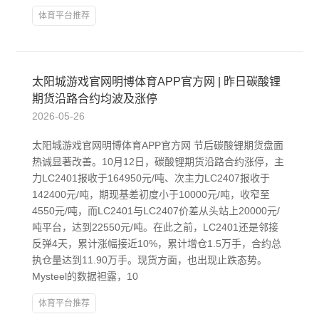
体育平台推荐
太阳城游戏官网明博体育APP官方网 | 昨日碳酸锂
期货沿路合约均波及涨停
2026-05-26
太阳城游戏官网明博体育APP官方网 节后碳酸锂期货盘面
热诚显著改善。10月12日，碳酸锂期货沿路合约涨停，主
力LC2401报收于164950元/吨、次主力LC2407报收于
142400元/吨，期现基差初度小于10000元/吨，收窄至
4550元/吨，而LC2401与LC2407价差从头站上20000元/
吨平台，达到22550元/吨。在此之前，LC2401还是邻接
反弹4天，累计涨幅接近10%，累计增仓1.5万手，合约总
执仓量达到11.90万手。现货方面，也出现止跌态势。
Mysteel的数据袒露，10
体育平台推荐