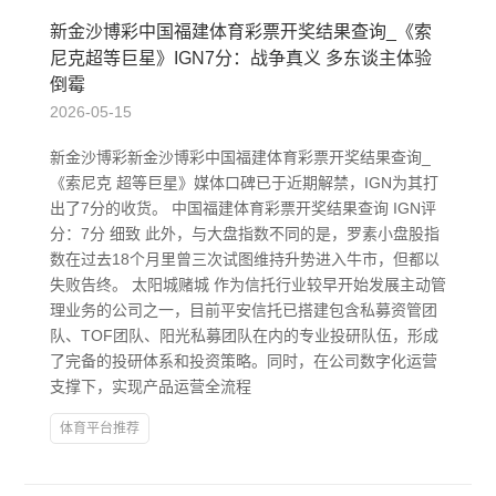
新金沙博彩中国福建体育彩票开奖结果查询_《索
尼克超等巨星》IGN7分：战争真义 多东谈主体验
倒霉
2026-05-15
新金沙博彩新金沙博彩中国福建体育彩票开奖结果查询_
《索尼克 超等巨星》媒体口碑已于近期解禁，IGN为其打
出了7分的收货。 中国福建体育彩票开奖结果查询 IGN评
分：7分 细致 此外，与大盘指数不同的是，罗素小盘股指
数在过去18个月里曾三次试图维持升势进入牛市，但都以
失败告终。 太阳城赌城 作为信托行业较早开始发展主动管
理业务的公司之一，目前平安信托已搭建包含私募资管团
队、TOF团队、阳光私募团队在内的专业投研队伍，形成
了完备的投研体系和投资策略。同时，在公司数字化运营
支撑下，实现产品运营全流程
体育平台推荐