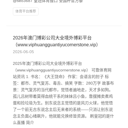
@seo3687 皇冠体育接口 全国杯官方泰
体育平台推荐
2026年澳门博彩公司大全境外博彩平台
（www.viphuangguantiyucornerstone.vip）
2026-06-05
2025年澳门博彩公司大全境外博彩平台
（www.viphuangguantiyucornerstone.vip） 可靠体育网
站资讯 1. 书名：《大王饶命》 作家：会语言的肘子 标
签：都市、灵气复苏、毒舌、搞笑 字数：280万字 故事布
景：灵气复苏的当代都市，觉悟者遍地走，天才多如狗。
孤儿吕树带着莫得血统干系的妹妹吕小鱼，靠摆摊卖煮鸡
蛋和捡垃圾为生。别东说念主觉悟的是风刃火球，他觉悟
了一个前无古东说念主后无来者的系统——只消让别东说
念主负面心绪飙升，他就能兑换修皆资源。 刷皇冠的是什
么直播 简介