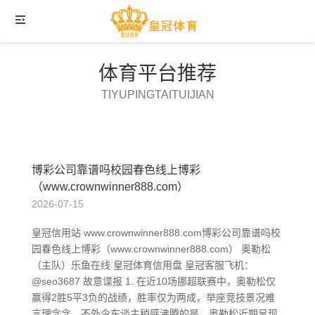
体育平台推荐
TIYUPINGTAITUIJIAN
博彩公司靠谱吗校园春色线上博彩
（www.crownwinner888.com）
2026-07-15
皇冠信用站 www.crownwinner888.com博彩公司靠谱吗校
园春色线上博彩（www.crownwinner888.com） 奥勒松
（主队）乐鱼在线 皇冠体育信用盘 皇冠客服飞机：
@seo3687 故意谍报 1. 在近10场挪超联赛中，奥勒松仅
赢得2胜5平3负的战绩，胜率仅为两成，举座竞技景况难
言理念念。不外令东谈主稍感沸腾的是，奥勒松近期呈现