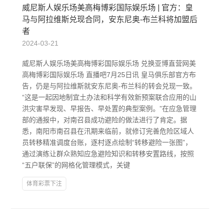
威尼斯人娱乐场美高梅博彩国际娱乐场 | 官方：皇
马与阿拉维斯兑现合同，安东尼奥-布兰科将加盟后
者
2024-03-21
威尼斯人娱乐场美高梅博彩国际娱乐场 兑换亚博直营网美
高梅博彩国际娱乐场 直播吧7月25日讯 皇马俱乐部官方布
告，仍是与阿拉维斯就安东尼奥-布兰科的转会兑现一致。
“这是一起因地制宜土办法和科学有效新预案联合应用的山
洪灾害早发现、早报告、早处置的典型案例。”在应急管理
部的通报中，对南召县成功避险的做法进行了肯定。据
悉，南阳市南召县在汛期来临前，就修订完善危险区域人
员转移精准调度台账，逐村逐点绘制“转移避险一张图”，
通过演练让群众熟知应急避险知识和转移安置路线，按照
“五户联保”的网格化管理模式，关键
体育彩票下注