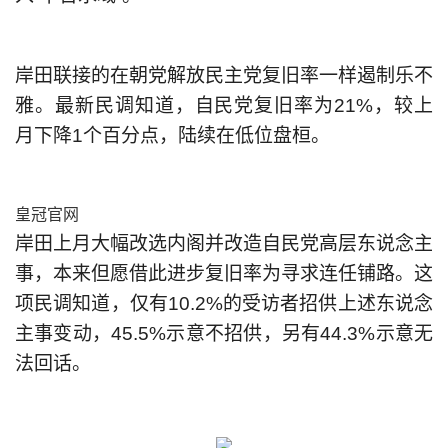
岸田联接的在朝党解放民主党复旧率一样遏制乐不
雅。最新民调知道，自民党复旧率为21%，较上
月下降1个百分点，陆续在低位盘桓。
皇冠官网
岸田上月大幅改选内阁并改造自民党高层东说念主
事，本来但愿借此进步复旧率为寻求连任铺路。这
项民调知道，仅有10.2%的受访者招供上述东说念
主事变动，45.5%示意不招供，另有44.3%示意无
法回话。