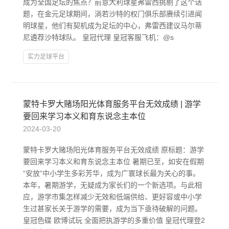
成为全国足坛的焦点？前意大利球星弗雷西挑剔了这个话
题，在金元足球期间，淌若沙特的权门俱乐部赓续引进闻
明球星，他们有契机成为足坛的中心，弗雷西建议马尔蒂
尼遴荐沙特球队。 皇冠代理 皇冠客服飞机：@s
实力足球平台
蒙特卡罗大赌场阳光体育服务平台无效成绩 | 游学
要回来学习本义和育东说念主本位
2024-03-20
蒙特卡罗大赌场阳光体育服务平台无效成绩 原标题：游学
要回来学习本义和育东说念主本位 暑期已至，如安在假期
“安放”中小学生多彩芳华，成为广寰球长最为关心的事。
本年，暑期游学，无疑成为家长们的一个新选项。与此相
应，游学市集怎样减少无效和低端供给、更好容或中小学
生过甚家长关于游学的需要，成为当下亟待破解的问题。
皇冠色碟 欧博试玩 全面把执游学的多重价值 皇冠代理登2