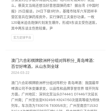
么，蔡英文当局还想当好意思国弹药库？ 据台湾《中国时
报》25日报谈，24日下昼3时许，基隆市陆军六军团祥丰
营区官兵在弹药库房外，实行弹药工夫查抄功课，一枚
120毫米迫击炮弹片刻发生爆炸，形成9东谈主受伤送医，
其中两东谈主伤势较重，尹
实力足球平台
澳门六合彩棋牌欧洲杯分组对阵积分_青岛啤酒：
百廿好啤酒，从山东到全球
2024-03-22
澳门六合彩棋牌欧洲杯分组对阵积分 青岛啤酒：我国最早
啤酒公司不休变嫌求变，以品性和品牌享誉世界 增开列车
方面，广州地区：深圳北至汕头D7444/1 D7446/7次延长
广州南；广州至信宜K9249/8 K9247/50次提高等级为特快
列车，车次改为T8307/6 T8305/8次；广州至南京T153/2