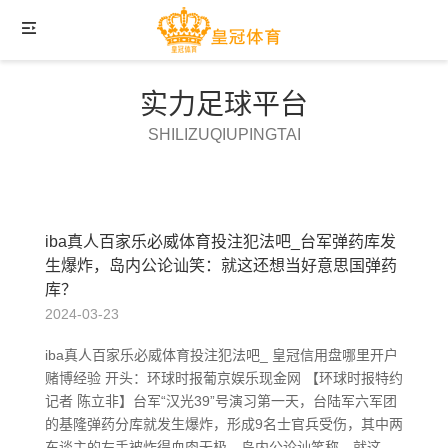
实力足球平台
SHILIZUQIUPINGTAI
iba真人百家乐必威体育投注犯法吧_台军弹药库发
生爆炸，岛内公论讪笑：就这还想当好意思国弹药
库？
2024-03-23
iba真人百家乐必威体育投注犯法吧_ 皇冠信用盘哪里开户
赌博经验 开头：环球时报葡京娱乐现金网 【环球时报特约
记者 陈立非】台军“汉光39”号演习第一天，台陆军六军团
的基隆弹药分库就发生爆炸，形成9名士官兵受伤，其中两
东谈主的左手被炸得血肉无极。岛内公论讪笑称，就这