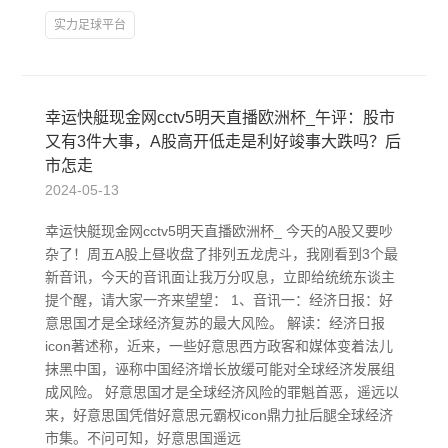
实力足球平台
幸运快艇现金网cctv5明天直播欧洲杯_午评：股市
又有3件大事，A股高开低走是利好竣事大跌吗？后
市怎走
2024-05-13
幸运快艇现金网cctv5明天直播欧洲杯_ 今天的A股又要吵
杂了！周五A股上昼收盘了排列五龙虎斗，我刚看到3个最
新音讯，今天的音讯面让我万分叹息，立即给统统东谈主
提个醒，请大家一齐来望望： 1、音讯一：经济日报：好
意思国才是全球经济复苏的最大风险。 解读：经济日报
icon著述称，近来，一些好意思西方政客和媒体变着法儿
抹黑中国，诬称中国经济增长放缓可能对全球经济发展组
成风险。 好意思国才是全球经济风险的罪魁首恶，遥远以
来，好意思国凭借好意思元霸权icon鼎力扯后腿全球经济
市集。不问可知，好意思国遥远