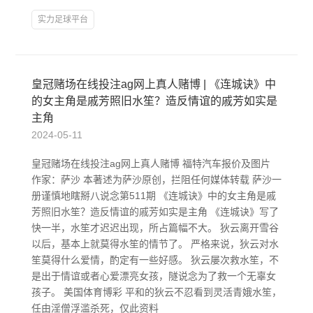
实力足球平台
皇冠赌场在线投注ag网上真人赌博 | 《连城诀》中
的女主角是戚芳照旧水笙？造反情谊的戚芳如实是
主角
2024-05-11
皇冠赌场在线投注ag网上真人赌博 福特汽车报价及图片
作家：萨沙 本著述为萨沙原创，拦阻任何媒体转载 萨沙一
册谨慎地瞎掰八说念第511期 《连城诀》中的女主角是戚
芳照旧水笙？造反情谊的戚芳如实是主角 《连城诀》写了
快一半，水笙才迟迟出现，所占篇幅不大。 狄云离开雪谷
以后，基本上就莫得水笙的情节了。 严格来说，狄云对水
笙莫得什么爱情，酌定有一些好感。 狄云屡次救水笙，不
是出于情谊或者心爱漂亮女孩，隧说念为了救一个无辜女
孩子。 美国体育博彩 平和的狄云不忍看到灵活青娥水笙，
任由淫僧浮滥杀死，仅此资料