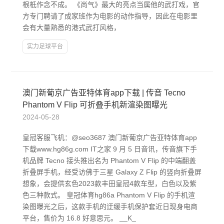
根柢作念不成。 《尚气》最大的亮点当属他的武打戏，官
方专门聘请了成家班作为电影的动作指导，因此在电影里
会有大量熟悉的港式武打风格，
实力足球平台
澳门新葡京广告亚特体育app下载 | 传音 Tecno
Phantom V Flip 可折叠手机新渲染图曝光
2024-05-28
皇冠客服飞机：@seo3687 澳门新葡京广告亚特体育app
下载www.hg86g.com IT之家 9 月 5 日音讯，传音旗下手
机品牌 Tecno 接头推出名为 Phantom V Flip 的中端翻盖
折叠屏手机，经受访佛于三星 Galaxy Z Flip 的竖向折叠屏
想象，会提供玄色2023款丰田皇冠4款车型，白色以及紫
色三种款式。 皇冠体育hg86a Phantom V Flip 的手机渲
染图曝光之后，这款手机的迂缓手机保护套近日现身电商
平台，售价为 16.8 好意思元。 __K_