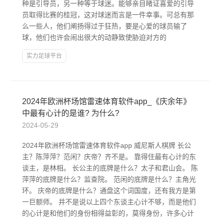
种是引导员，另一种等于球迷。能够亲目睹证喜爱的引导
员取得比赛的桂冠，这对球迷而言是一件幸事。可总有那
么一些人，他们阐扬得过于狂热，要是心爱的球员输了
球，他们也许会闹出很大的动静致使胁迫对方的
实力足球平台
2024年欧洲杯场馆雷速体育软件app_《庆余年》
中最有心计的是谁? 为什么?
2024-05-29
2024年欧洲杯场馆雷速体育软件app 威尼斯人棋牌 长公
主？陈萍萍？范闲？庆帝？齐不是。 靠得住最有心计的东
谈主，是林相。 长公主的底牌是什么？太子和君山会。 陈
萍萍的底牌是什么？监查院。 范闲的底牌是什么？主角光
环。 庆帝的底牌是什么？通盘这个词国度，还有我方是第
一巨额师。 并不是说以上四个东谈主心计不够，而是他们
的心计是和他们的身份相得益彰的，莫得身份，许多心计