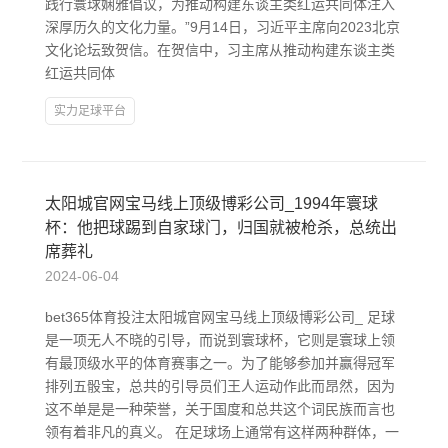
践行寰球娴雅倡议，为推动构建东谈主类红运共同体注入
深厚历久的文化力量。”9月14日，习近平主席向2023北京
文化论坛致贺信。在贺信中，习主席从推动构建东谈主类
红运共同体
实力足球平台
太阳城官网宝马线上顶级博彩公司_1994年寰球
杯：他把球踢到自家球门，归国就被枪杀，总统出
席葬礼
2024-06-04
bet365体育投注太阳城官网宝马线上顶级博彩公司_ 足球
是一项无人不晓的引导，而说到寰球杯，它则是寰球上领
有最顶级水平的体育赛事之一。为了能够参加并赢得冠军
排列五骰宝，总共的引导员们王人运动作此而昂然，因为
这不单是是一种荣誉，关于国度和总共这个词民族而言也
领有着非凡的真义。 在足球场上通常有这样两种群体，一