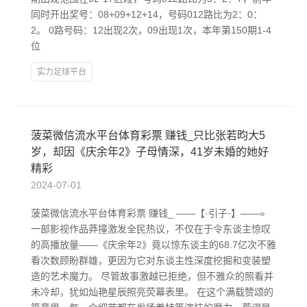
同时开出奖号：08+09+12+14，号码012路比为2：0：
2。 0路号码：12出现2次，09出现1次，本年第150期1-4
位
实力足球平台
菠菜微信流水平台体育彩票 赚钱_只比张若昀大5
岁，却因《庆余年2》子母情深，41岁未婚的她好
精彩
2024-07-01
菠菜微信流水平台体育彩票 赚钱_ ——【·引子·】——»
一部影视作品莽撞激发全民热议，不仅在于令东谈主惊叹
的高播放量——《庆余年2》竟以惊东谈主的68.7亿次不雅
看次数顾盼群雄，更因为它对东谈主性深度挖掘和变装塑
造的艺术魔力。 尽管故事激越已拒绝，但不雅众的照看并
未冷却，犹如灿艳星辰照亮荧幕表里。 在这个满载赞颂的