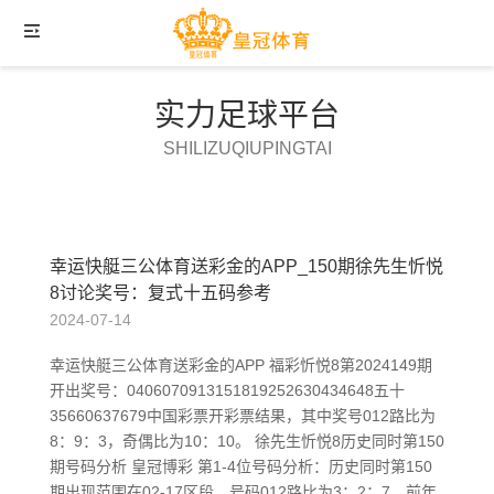
实力足球平台
SHILIZUQIUPINGTAI
幸运快艇三公体育送彩金的APP_150期徐先生忻悦
8讨论奖号：复式十五码参考
2024-07-14
幸运快艇三公体育送彩金的APP 福彩忻悦8第2024149期
开出奖号：0406070913151819252630434648五十
35660637679中国彩票开彩票结果，其中奖号012路比为
8：9：3，奇偶比为10：10。 徐先生忻悦8历史同时第150
期号码分析 皇冠博彩 第1-4位号码分析：历史同时第150
期出现范围在02-17区段，号码012路比为3：2：7，前年