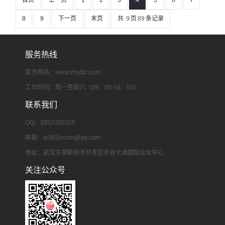
首页
上一页
1
2
3
4
5
6
7
8
9
下一页
末页
共
9
页
89
条记录
服务热线
官方网站：www.zhydtz.com
工作时间：周一至周六（09：00-18：00）
联系我们
QQ：2852320325
邮箱：
w365jzcom@qq.com
地址：武汉东湖新技术开发区光谷大道国际企业中心
关注公众号