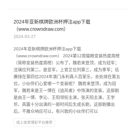
2024年亚新棋牌欧洲杯押注app下载
（www.crowndraw.com）
2024-03-27
2024年亚新棋牌欧洲杯押注app下载
（www.crowndraw.com） 2024第12周猫眼变装热度周榜
（简称变装热度周榜）公布了，魏若来登顶，成为冠军；
沈璃位列第二，是亚军，上官芷位列第三，成为季军；伍
赓排在第四位2024年澳门永利真人百家乐，去处排在第五
位，小伙伴们心爱哪一个变装呢？ 魏若来登顶，成为冠
军，魏若来是王一博在《追风者》中饰演的变装，这部剧
是由王一博、李沁、王阳领衔主演，张天阳主演，王学
圻、高露十分出演的一部时间后生成长剧，这部剧播出
后，不雅众响应可以，有兴致的小伙伴们可以
线上体育博彩平台推荐