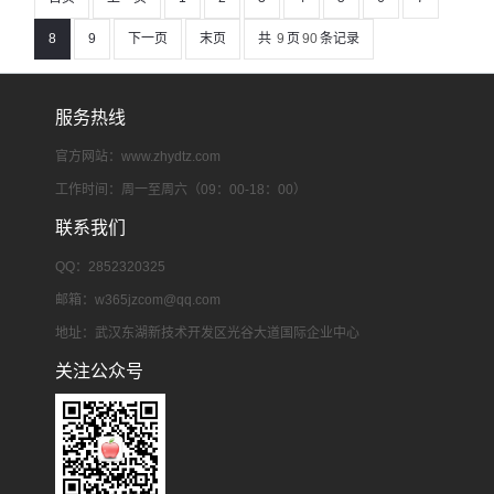
8
9
下一页
末页
共
9
页
90
条记录
服务热线
官方网站：www.zhydtz.com
工作时间：周一至周六（09：00-18：00）
联系我们
QQ：2852320325
邮箱：
w365jzcom@qq.com
地址：武汉东湖新技术开发区光谷大道国际企业中心
关注公众号