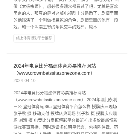
做《太极宗师》，想必很多观众都看过了吧，尤其是喜欢
吴京的人，那真的是对这部电视剧十分熟悉了，剧情里面
的他饰演了一个叫做杨昱乾的角色，剧情里面的他有一段
戏，和一个叫端王爷的角色交手的戏码，原本
线上体育博彩平台推荐
2024年电竞比分福建体育彩票推荐网站
（www.crownbetssitezonezone.com）
2024-04-10
2024年电竞比分福建体育彩票推荐网站
（www.crownbetssitezonezone.com） 2024年澳门永利
三公 皇冠体育hg86a 皇冠体育平台怎么样 授牌庆典现场
张子秋 摄 移动支付 授牌庆典现场 张子秋 摄 授牌庆典现
场 刘凯 摄 电竞比分皇冠博彩平台最近推出多款最新博彩
游戏赛事直播，同时邀请多位明星代言，包括陈伟霆、范