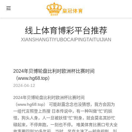
线上体育博彩平台推荐
XIANSHANGTIYUBOCAIPINGTAITUIJIAN
2024年贝博轮盘比利时欧洲杯比赛时间
（www.hg68.top）
2024-04-12
2024年贝博轮盘比利时欧洲杯比赛时间
（www.hg68.top） 可能赵露念念也没猜想，我方会因为
一组代言照登上热搜 日本传说中，有一种叫做“忙”的妖
怪，狗头人身，人一旦被妖怪“忙”附身，就会莫名其妙忙
碌起来，不停奔跑，一刻也不停。 唯美体育比赛口号大全
故事要回到20多年前，当时，吴京主演了一部电视剧，叫