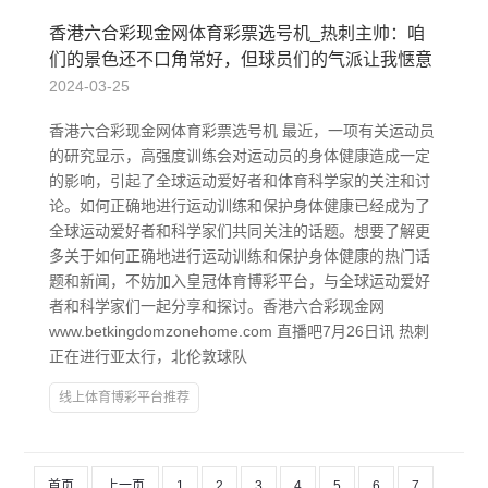
香港六合彩现金网体育彩票选号机_热刺主帅：咱
们的景色还不口角常好，但球员们的气派让我惬意
2024-03-25
香港六合彩现金网体育彩票选号机 最近，一项有关运动员
的研究显示，高强度训练会对运动员的身体健康造成一定
的影响，引起了全球运动爱好者和体育科学家的关注和讨
论。如何正确地进行运动训练和保护身体健康已经成为了
全球运动爱好者和科学家们共同关注的话题。想要了解更
多关于如何正确地进行运动训练和保护身体健康的热门话
题和新闻，不妨加入皇冠体育博彩平台，与全球运动爱好
者和科学家们一起分享和探讨。香港六合彩现金网
www.betkingdomzonehome.com 直播吧7月26日讯 热刺
正在进行亚太行，北伦敦球队
线上体育博彩平台推荐
首页
上一页
1
2
3
4
5
6
7