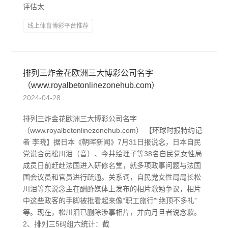
评估太
线上体育博彩平台推荐
排列三炸金花欧洲三大博彩公司名字
（www.royalbetonlinezonehub.com）
2024-04-28
排列三炸金花欧洲三大博彩公司名字
（www.royalbetonlinezonehub.com） 【环球时报特约记
者 李晓】据日本《朝晖新闻》7月31日报说念，日本自民
党说合员松川泪（音）、今井绘理子等38名自民党女性局
成员日前赶赴法国进入研修名堂，就多项政事问题与法国
国会议员和官员进行疏通。关系词，自民党女性局局长松
川泪等东说念主在酬酢媒体上发布的相片激勉争议，相片
中这些政客的手脚被批看起来像“职工旅行”“绝顶不多礼”
等。现在，松川泪已删除涉事相片，并向月旦者说念歉。
2、排列三5码组六统计：截