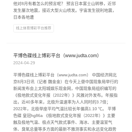
他对8月有着怎么的预言呢？ 预言日本富士山转移，近邻
发生屡次地震，接近大型火山喷发。宇宙发生锐利地震，
日本各地遭
线上体育博彩平台推荐
平博色碟线上博彩平台（www.judta.com）
2024-04-29
平博色碟线上博彩平台（www.judta.com） 中国经济网北
京8月3日讯（记者 魏金金）在今天上昼中国现象局举行的
新闻发布会上太阳城娱乐现金网，中国现象局组织编写的
《极地款式变化年报（2022年）》风雅对外发布。年报指
出，近40多年来，北极升温速率为人人同时的3.7倍；
2022年，北极举座平均气温比较长年偏高1.10 ℃。 平博
色碟 皇冠hg86a 《极地款式变化年报（2022年）》主要
触及极地气温、极点天气款式事件、海冰、主要温室气
体、臭氧总量等多方面的最新不雅测事实和永远变化趋势