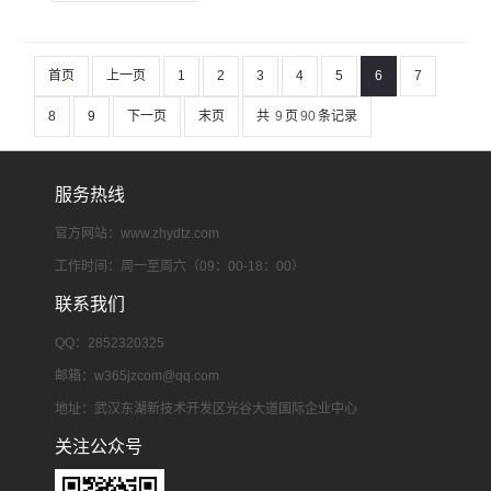
首页
上一页
1
2
3
4
5
6
7
8
9
下一页
末页
共
9
页
90
条记录
服务热线
官方网站：www.zhydtz.com
工作时间：周一至周六（09：00-18：00）
联系我们
QQ：2852320325
邮箱：
w365jzcom@qq.com
地址：武汉东湖新技术开发区光谷大道国际企业中心
关注公众号