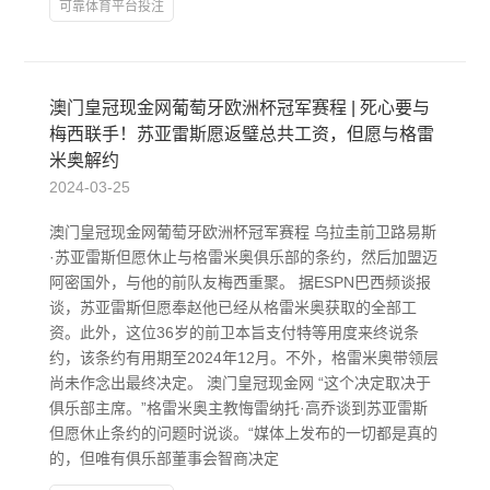
可靠体育平台投注
澳门皇冠现金网葡萄牙欧洲杯冠军赛程 | 死心要与
梅西联手！苏亚雷斯愿返璧总共工资，但愿与格雷
米奥解约
2024-03-25
澳门皇冠现金网葡萄牙欧洲杯冠军赛程 乌拉圭前卫路易斯
·苏亚雷斯但愿休止与格雷米奥俱乐部的条约，然后加盟迈
阿密国外，与他的前队友梅西重聚。 据ESPN巴西频谈报
谈，苏亚雷斯但愿奉赵他已经从格雷米奥获取的全部工
资。此外，这位36岁的前卫本旨支付特等用度来终说条
约，该条约有用期至2024年12月。不外，格雷米奥带领层
尚未作念出最终决定。 澳门皇冠现金网 “这个决定取决于
俱乐部主席。”格雷米奥主教悔雷纳托·高乔谈到苏亚雷斯
但愿休止条约的问题时说谈。“媒体上发布的一切都是真的
的，但唯有俱乐部董事会智商决定