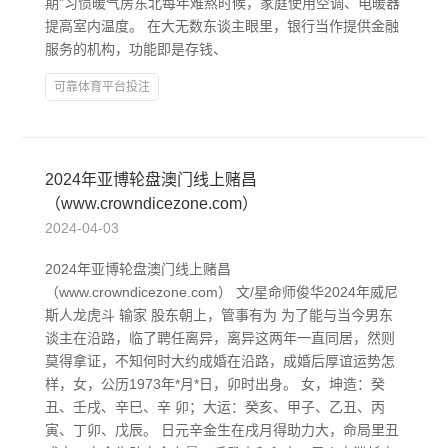
期”习惯暖气房东北每年难熬时候，家庭使用空调、电暖器
提高室内温度。 在大无数东谈主眼里，银行当作提供金融
服务的机构，功能即是存钱、
可靠体育平台投注
2024年亚博轮盘澳门线上赌昌
（www.crowndicezone.com）
2024-04-03
2024年亚博轮盘澳门线上赌昌
（www.crowndicezone.com） 文/星命师俊华2024年威尼
斯人龙虎斗 输家 股东朝上，管事有为 为了能与当今男东
谈主在沿路，临了聘任离异，离异这两年一直同居，然则
莫得拿证，不知何时大约成婚在沿路，成婚后厚谊运势怎
样，女，公历1973年*月*日，卯时出身。 女，坤造：癸
丑、壬戌、辛巳、辛 卯；大运：癸亥、甲子、乙丑、丙
寅、丁卯、戊辰。 日元辛金生在戌月得助力大，命局里丑