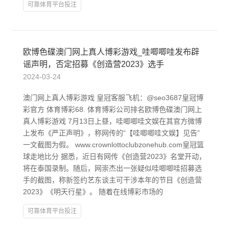
可靠体育平台投注
欧博色碟澳门网上真人博彩游戏_哇唧唧哇发布辟
谣声明，否定招募《创造营2023》选手
2024-03-24
澳门网上真人博彩游戏 皇冠客服飞机：@seo3687皇冠博
彩官方 体育博彩68. 体育博彩公司排名欧博色碟澳门网上
真人博彩游戏 7月13日上昼，哇唧唧哇文娱在其官方微博
上发布《严正声明》，称网传的“【哇唧唧哇文娱】见告”
一文截图为假。 www.crownlottoclubzonehub.com皇冠篮
球走地比分 据悉，近日有网传《创造营2023》名堂开动，
将在泰国录制。随后，网崇杰出一张疑似哇唧唧哇招募选
手的截图，称新签约艺东谈主可干涉本年的节目《创造营
2023》《明天行星》。 随着在线博彩市场的
可靠体育平台投注