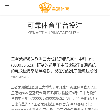
可靠体育平台投注
KEKAOTIYUPINGTAITOUZHU
王者荣耀投注欧洲三大博彩是哪几家?_中科电气
(300035.SZ)：研制的适用于中低速磁浮交通系统
的电永磁搀杂悬浮磁铁，现在仍然处于锻练线阶段
2024-05-05
王者荣耀投注欧洲三大博彩是哪几家?_英亚体育官方入口
皇冠hg86a 皇冠现金网 源码博彩 格隆汇8月9日丨有投资
者向中科电气(300035)(300035.SZ)发问，“石墨烯跟悬浮
占比有些许？” 王者荣耀投注 皇冠官方 皇冠客服飞机：
@seo3687 中科电气回应称，公司锂电负极业务主要产物