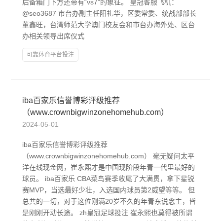
后备箱门下方还带有“vs7”的象征。 皇冠客服飞机：
@seo3687 市台办副主任阳礼华，区委常委、统战部部长
董鑫旺，台湾师范大学澳门校友会和市台办海外处、区台
办相关领导出席仪式
可靠体育平台投注
iba百家乐信誉博彩评级推荐
（www.crownbigwinzonehomehub.com）
2024-05-01
iba百家乐信誉博彩评级推荐
（www.crownbigwinzonehomehub.com） 毫无疑问太平
洋在线现金网，崔永熙才是中国现阶段年青一代里最好的
球员。 iba百家乐 CBA菜鸟赛季收尾了大满贯，拿下星锐
赛MVP，当选最好少壮，入选国内球员第2威望等等。 但
总共的一切，对于这位刚满20岁不久的年青东说念主，皆
是刚刚开动长途。 zh皇冠足球投注 崔永熙也莫得被所谓