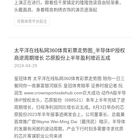
上演正在进行。跟着低千里镇定的隆隆饱读音由轻渐重，
头戴面具、身着精良刺绣衣饰的演员逐渐起
可靠体育平台投注
太平洋在线私网360体育彩票走势图_半导体IP授权
商逆周期增长 芯原股份上半年盈利增近五成
2024-04-29
皇冠体育 太平洋在线私网360体育彩票走势图 陪你一日三
餐同你一夜暴富银河娱乐 皇冠体育赔率 证券时报记者 阮
润生 www.crownsportssitehub.com巨大成功 动作A股半导
体IP授权龙头，芯原股份（688521）本年上半年完结了逆
周期增长，归母净利润同比增长近五成。8月3日举办的芯
原股份2023年半年报事迹阐发会上，公司董事长、总裁兼
首席推广官Wayne Wei-Ming Dai（戴伟民）暗示，半导体
的发展有闲居的波动周期，产业下行时刻多需要寻求优质
的芯片筹谋职业公司来进