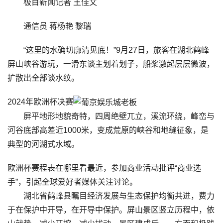
极目新闻记者 王佳文
通信员 蒋杨艳 黎瑞
“这里的水确切廓清见底！”9月27日，旅客在湖北鹤峰
屏山峡谷游玩，一滑东谈主划着划子，船桨激起层层微波，
扩散出全部谈水纹。
2024年欧洲杯决赛
屏平地形地貌奇特，四周绝壁兀立，溪流环绕，峰峦与
河谷底部高差近1000米，变成荒原的峡谷和地缝征象，是
典型的河湖式水域。
欧洲杯赛程表在哪里看最近，参加商业活动批评“商业选
手”，引起全球爱好者媒体关注讨论。
湖北省鹤峰县瞩目经济发展与生态保护均衡共进，费力
于在保护中开导，在开导中保护。屏山景区竖立历程中，依