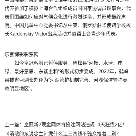
代表参加了模拟上海合作组织成员国国家协调员理事会，代
表们围绕如何应对气候变化进行激烈磋商，并形成最终声
明。中国儿童中心党委书记丛中笑、俄罗斯驻华使馆学校校
长Kardonskiy Victor出席活动并寄语上合青少年代表。
乐喜博彩彩票网
如今皇冠客服已暂停服务，鹤峰县“河畅、水清、岸
绿、景好意思、东谈主和”的形式初步变成。2022年，鹤峰
县被省河湖长办评为“河湖管护机制完善、河湖保洁管护奏
效明显地区”。
上一篇：
皇冠新2现金网体育投注网站违规_4天狂揽2亿！
《消散的东说念主》凭什么让三四线不雅众抢着二刷？