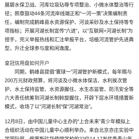
展碧水保卫战、河库垃圾玷辱专项整治、小微水体整治等行
径；照章鼓动44条河流岸线端正和“一河一策”决策编制责
任，编制完成鹤峰县水资源保护、河谈采砂及水土保持等专
项指标；开展河湖长制宣传“六进”，以“互联网+河湖长制”为
捏手，完义举报热线和汇注举报平台，培植河流管护先进典
型，升迁全球参与度和闲逸度。
皇冠信用盘如何开户
同期，鹤峰县提倡“寰球一”河湖管护新模式，每年赐与
200万元财政预算，将河谈及小微水体保洁、水利挨次管
护、水土保持监管、水资源握住、水生态监管、防汛安全等
六大责任统筹到河湖长制斡旋握住，开辟下层水环境措置新
模式，收场了以“河湖长制”保“河湖常治”。
12月8日，由中国儿童中心主办的“上合未来”青少年模拟上
合组织活动在中国儿童中心顺利举办。来自北京亦庄实验中
学国际部、俄罗斯驻华使馆学校的22位14-17岁优秀青少年