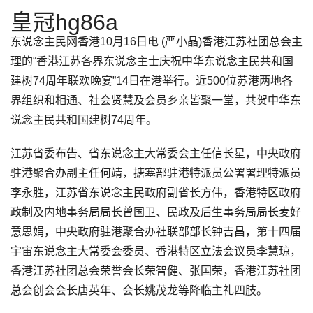
皇冠hg86a
东说念主民网香港10月16日电 (严小晶)香港江苏社团总会主
理的“香港江苏各界东说念主士庆祝中华东说念主民共和国
建树74周年联欢晚宴”14日在港举行。近500位苏港两地各
界组织和相通、社会贤慧及会员乡亲皆聚一堂，共贺中华东
说念主民共和国建树74周年。
江苏省委布告、省东说念主大常委会主任信长星，中央政府
驻港聚合办副主任何靖，搪塞部驻港特派员公署署理特派员
李永胜，江苏省东说念主民政府副省长方伟，香港特区政府
政制及内地事务局局长曾国卫、民政及后生事务局局长麦好
意思娟，中央政府驻港聚合办社联部部长钟吉昌，第十四届
宇宙东说念主大常委会委员、香港特区立法会议员李慧琼，
香港江苏社团总会荣誉会长荣智健、张国荣，香港江苏社团
总会创会会长唐英年、会长姚茂龙等降临主礼四肢。