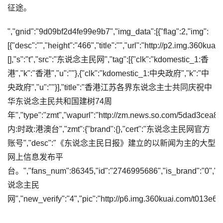
征途。
","gnid":"9d09bf2d4fe99e9b7","img_data":[{"flag":2,"img":
[{"desc":"","height":"466","title":"","url":"http://p2.img.3
[],"s":"t","src":"东说念主民网","tag":[{"clk":"kdomestic_1:香
港","k":"香港","u":""},{"clk":"kdomestic_1:中央政府","k":"中
央政府","u":""}],"title":"香港江苏各界东说念主士共同庆祝中
华东说念主民共和国建树74周
年","type":"zmt","wapurl":"http://zm.news.so.com/5dad3ce
内:时政:港澳台","zmt":{"brand":{},"cert":"东说念主民网官方
账号","desc":"《东说念主民日报》建立的以新闻为主的大型
网上信息发布平
台。","fans_num":86345,"id":"2746995686","is_brand":"0","
说念主民
网","new_verify":"4","pic":"http://p6.img.360kuai.com/t013e618