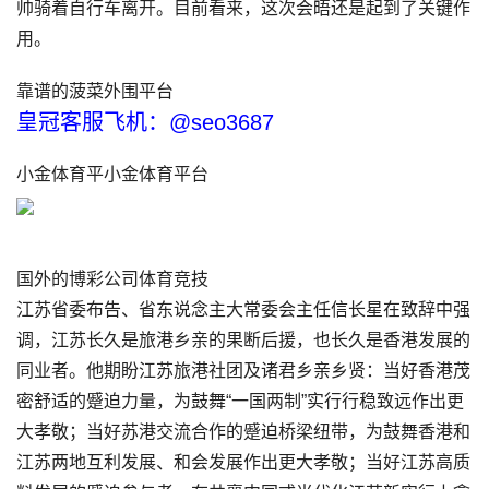
帅骑着自行车离开。目前看来，这次会晤还是起到了关键作
用。
靠谱的菠菜外围平台
皇冠客服飞机：@seo3687
小金体育平小金体育平台
国外的博彩公司体育竞技
江苏省委布告、省东说念主大常委会主任信长星在致辞中强
调，江苏长久是旅港乡亲的果断后援，也长久是香港发展的
同业者。他期盼江苏旅港社团及诸君乡亲乡贤：当好香港茂
密舒适的蹙迫力量，为鼓舞“一国两制”实行行稳致远作出更
大孝敬；当好苏港交流合作的蹙迫桥梁纽带，为鼓舞香港和
江苏两地互利发展、和会发展作出更大孝敬；当好江苏高质