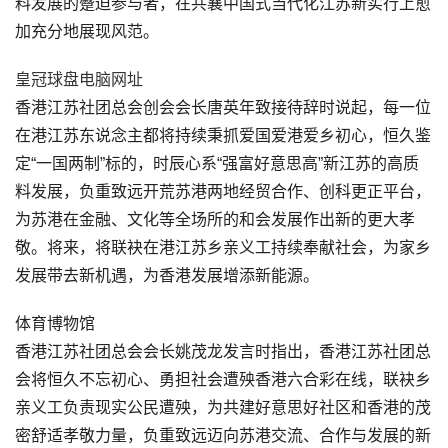
料发展的蹙迫参与者，在共襄中国式当代化江苏新实行上愈
加充分地展现风范。
皇冠球盘电脑网址
香港江苏社团总会创会会长唐英年致接待辞时说起，每一位
在港江苏东说念主都将持续秉抓爱国爱港爱乡初心，恒久鉴
定“一国两制”标的，时辰心系“强富好意思高”新江苏的高质
料发展，负重致远开荒苏港两地经贸合作、创科更正平台，
为苏港在金融、文化等全场所的和会发展作出新的更大孝
敬。将来，将联袂在港江苏乡亲义工持续奉献社会，为家乡
发展带去新机遇，为香港发展增添新能源。
体育博物馆
香港江苏社团总会会长姚茂龙发言时指出，香港江苏社团总
会将恒久不忘初心、勇担社会遭殃香港六合彩在线，联袂乡
亲义工负责现实公民遭殃，为共建好意思好社区和香港的茂
密舒适孝敬力量，负重致远迈向苏港交流、合作与发展的新