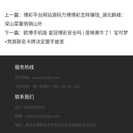
上一篇：
博彩平台网站源码万博博彩怎样赚钱_湖北鹤峰：
深山菜薹俏销山外
下一篇：
欧博手机版 皇冠博彩安全吗 | 受够黄牛了！宝可梦
×梵高联名卡牌决定罢手披发
服务热线
官方网站：www.zhydtz.com
工作时间：周一至周六（09：00-18：00）
联系我们
QQ：2852320325
邮箱：
w365jzcom@qq.com
地址：武汉东湖新技术开发区光谷大道国际企业中心