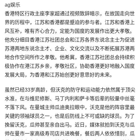
ag娱乐
香港特区行政主座李家超通过视频致辞暗示，在故国走向世
界的历程中，江苏和香港都是蹙迫的参与者。江苏和香港上
风互补，唯有齐心合力，定能为国度的发展作出更大孝敬。
他充分细目香港江苏社团总会和江苏各界东说念主士为促进
苏港两地东说念主才、企业、文化交流以及不断拓展苏港两
地合作空间所作之孝敬。他希冀，香港江苏社团总会持续积
极协作在港江苏乡亲，孝敬社区，协助香港更好地融入国度
发展大局，为香港和江苏始创更好意思好的未来。
虽然已经33岁高龄，但沃克的防守和运动能力依然属于顶尖
水准，在与维尼修斯、马丁内利和萨卡等后辈的较量中丝毫
不落下风。在曼城主帅瓜迪奥拉眼中，沃克是他的阵容里最
关键的领袖球员之一，也是后防线上不可或缺的球员。为了
挽留沃克，瓜帅甚至亲自出马。近日，媒体就拍到沃克与瓜
帅在曼市一家高级寿司店共进晚餐，餐后两人依依惜别，瓜