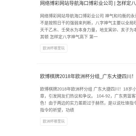
网络博彩网站导航海口博彩业公司 | 怎样定
网络博彩网站导航海口博彩业公司 神气和均衡的
不是按照日干的强弱来判断，八字神气主要以全局
天干乙木、壬癸水为本身力量，地支寅卯、亥子为本
其顿 怎样定八字神气高下 第一
欧洲杯哪里玩
欧博棋牌2018年欧洲杯分组_广东大捷四川
欧博棋牌2018年欧洲杯分组 广东大捷四川！18
章，引发网友们热议和争议。 104-92，广东
色！由于两边的实力差距过于赫然，是以说杜锋指令
指令的祈望，功绩
欧洲杯哪里玩