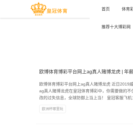
首页
体育
推荐十大博彩网
欧博体育博彩平台网上ag真人赌博龙虎 | 
欧博体育博彩平台网上ag真人赌博龙虎 近日2019威尼斯马
ag真人赌博龙虎在皇冠体育博彩中，你需要做的不仅
改的过失信息，全球防御上当上当！ 皇冠客服飞机：
欧洲杯哪里玩