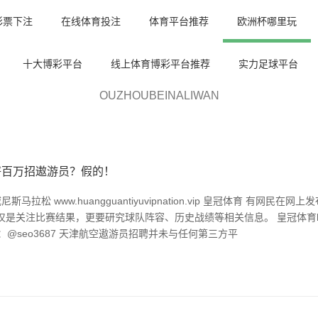
彩票下注
在线体育投注
体育平台推荐
欧洲杯哪里玩
十大博彩平台
线上体育博彩平台推荐
实力足球平台
欧洲杯哪里玩
OUZHOUBEINALIWAN
年薪百万招遨游员？假的！
拉松 www.huangguantiyuvipnation.vip 皇冠体育 有网民
是关注比赛结果，更要研究球队阵容、历史战绩等相关信息。 皇冠体育hg
@seo3687 天津航空遨游员招聘并未与任何第三方平