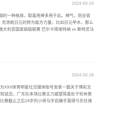
2024-03-19
弱的一种格局，取喜用神多用于此。神气，则全皆
，克泄耗日元的称为敌方力量，比如日元甲木，那么
利亚国家超级联赛 巴尔卡塔埃特纳 vs 斯特灵马
2024-03-18
名为XXX体育明星社交媒体账号发表一篇关于博彩文
迷皆知说念，广东队本场比赛主力威望简直处于轮休景
比赛截止之后18岁的小将马宇启确乎莫得亏负杜锋