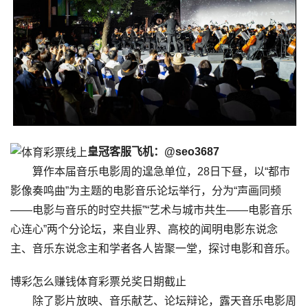
皇冠客服飞机：@seo3687
算作本届音乐电影周的遑急单位，28日下昼，以“都市
影像奏鸣曲”为主题的电影音乐论坛举行，分为“声画同频
——电影与音乐的时空共振”“艺术与城市共生——电影音乐
心连心”两个分论坛，来自业界、高校的闻明电影东说念
主、音乐东说念主和学者各人皆聚一堂，探讨电影和音乐。
博彩怎么赚钱体育彩票兑奖日期截止
除了影片放映、音乐献艺、论坛辩论，露天音乐电影周