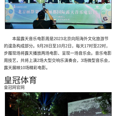
本届露天音乐电影周是2023北京向阳海外文化旅游节
的遑急构成部分。9月28日至10月2日，每天17时至22时，
步履现场将露天播放两场电影、呈现一场音乐会。音乐电影
周技艺，共将上演2场大型交响乐演奏会，3场微型音乐会，
露天展映10场精彩电影。
皇冠体育
皇冠网官网