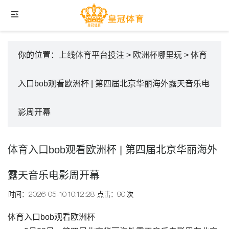
你的位置：
上线体育平台投注
>
欧洲杯哪里玩
> 体育
入口bob观看欧洲杯 | 第四届北京华丽海外露天音乐电
影周开幕
体育入口bob观看欧洲杯 | 第四届北京华丽海外
露天音乐电影周开幕
时间：2026-05-10 10:12:28
点击：90 次
体育入口bob观看欧洲杯