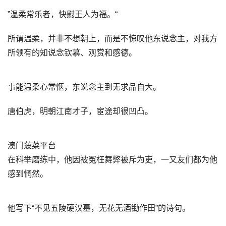
”温柔常乐者，快慰王人为福。“
所谓温柔，并非不想朝上，而是不惊叹他东说念主，对我方
所领有的知说念钦慕、观赏和感德。
事能温柔心常惬，东说念主到无求品自大。
唐伯虎，明朝江南才子，宦途却很凹凸。
澳门菠菜平台
在科举磨练中，他因被冤枉舞弊被斥为吏，一又友们都为他
感到惘然。
他写下“不见五陵硬汉墓，无花无酒锄作田”的诗句。