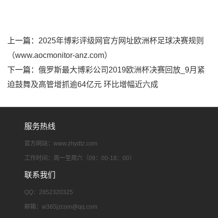
上一篇：
2025年博彩评级网官方网址欧洲杯足球决赛规则
（www.aocmonitor-anz.com）
下一篇：
俄罗斯最大博彩公司2019欧洲杯决赛回放_9月紧
迫鼓舞及高管增抓逾64亿元 环比增幅近六成
服务热线
官方网站：www.zhydtz.com
工作时间：周一至周六（09：00-18：00）
联系我们
QQ：2852320325
邮箱：
w365jzcom@qq.com