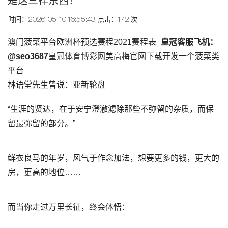
是这三样东西！
时间：2026-05-10 16:55:43
点击：172 次
澳门菠菜平台欧洲杯预选赛程2021赛程表_
皇冠客服飞机：
@seo3687
皇冠体育博彩网
美高梅官网下载开发一个菠菜类
平台
林语堂先生曾说：亚新轮盘
“生涯的贤达，在于安宁澄澈滤除那些不弥留的杂质，而保
留最弥留的部分。”
鲜衣良马的年岁，风气于作念加法，想要更多的钱，更大的
房，更高的地位……
而当你走过万里长征，终会体悟：