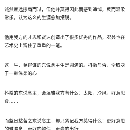
诚然宦途擦肩而过，但他并莫得因此而感到追悼，反而温柔
常乐，认为这么的生涯愈加摆脱。
他用我方的才思和贤达创造出了很多优秀的作品，况兼也在
艺术史上留住了重重的一笔。
这一生，莫得谁的东说念主生是圆满的。抖擞与否，全取决
于一颗温柔的心
抖擞的东说念主，会温雅我方有什么：太阳，冷风，好意思
食……
而整日愁苦之东说念主，却只紧记我方莫得什么：更好意思
的雅瞻念，更好的物件，更豪的出行…