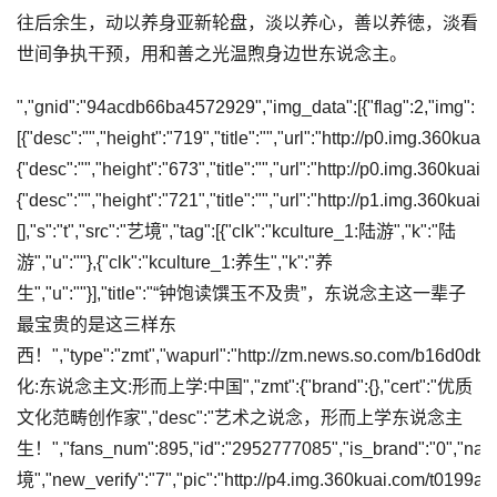
往后余生，动以养身亚新轮盘，淡以养心，善以养徳，淡看
世间争执干预，用和善之光温煦身边世东说念主。
","gnid":"94acdb66ba4572929","img_data":[{"flag":2,"img":
[{"desc":"","height":"719","title":"","url":"http://p0.img.360
{"desc":"","height":"673","title":"","url":"http://p0.img.360ku
{"desc":"","height":"721","title":"","url":"http://p1.img.36
[],"s":"t","src":"艺境","tag":[{"clk":"kculture_1:陆游","k":"陆
游","u":""},{"clk":"kculture_1:养生","k":"养
生","u":""}],"title":"“钟饱读馔玉不及贵”，东说念主这一辈子
最宝贵的是这三样东
西！","type":"zmt","wapurl":"http://zm.news.so.com/b16d0d
化:东说念主文:形而上学:中国","zmt":{"brand":{},"cert":"优质
文化范畴创作家","desc":"艺术之说念，形而上学东说念主
生！","fans_num":895,"id":"2952777085","is_brand":"0","na
境","new_verify":"7","pic":"http://p4.img.360kuai.com/t0199a2b