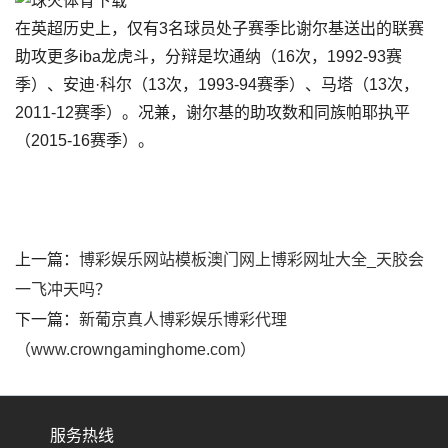
在英超历史上，仅有3名球员处子赛季比谢尔基送出的联赛
助攻更多iba龙虎斗，分辩是坎通纳（16次，1992-93赛
季）、安迪·科尔（13次，1993-94赛季）、马塔（13次，
2011-12赛季）。况兼，谢尔基的助攻数和同族帕耶执平
（2015-16赛季）。
上一篇：
博彩娱乐网站模板澳门网上博彩网址大全_天胶会
一飞冲天吗？
下一篇：
新葡京真人博彩娱乐博彩代理
（www.crowngaminghome.com）
服务热线