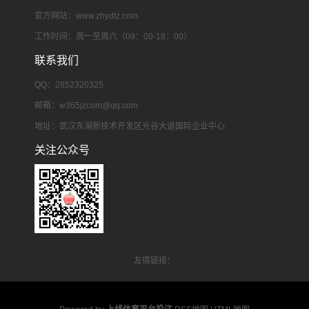
官方网站：www.zhydtz.com
工作时间：周一至周六（09：00-18：00）
联系我们
QQ：2852320325
邮箱：
w365jzcom@qq.com
地址：武汉东湖新技术开发区光谷大道国际企业中心
关注公众号
友情链接：