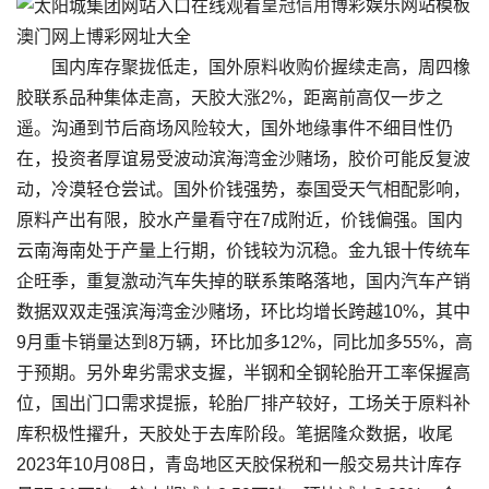
皇冠信用
博彩娱乐网站模板
澳门网上博彩网址大全
国内库存聚拢低走，国外原料收购价握续走高，周四橡
胶联系品种集体走高，天胶大涨2%，距离前高仅一步之
遥。沟通到节后商场风险较大，国外地缘事件不细目性仍
在，投资者厚谊易受波动滨海湾金沙赌场，胶价可能反复波
动，冷漠轻仓尝试。国外价钱强势，泰国受天气相配影响，
原料产出有限，胶水产量看守在7成附近，价钱偏强。国内
云南海南处于产量上行期，价钱较为沉稳。金九银十传统车
企旺季，重复激动汽车失掉的联系策略落地，国内汽车产销
数据双双走强滨海湾金沙赌场，环比均增长跨越10%，其中
9月重卡销量达到8万辆，环比加多12%，同比加多55%，高
于预期。另外卑劣需求支握，半钢和全钢轮胎开工率保握高
位，国出门口需求提振，轮胎厂排产较好，工场关于原料补
库积极性擢升，天胶处于去库阶段。笔据隆众数据，收尾
2023年10月08日，青岛地区天胶保税和一般交易共计库存