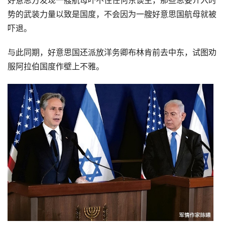
好意思方发现一艘航母吓不住任何东谈主，那些思要介入时
势的武装力量以致是国度，不会因为一艘好意思国航母就被
吓退。
与此同期，好意思国还派放洋务卿布林肯前去中东，试图劝
服阿拉伯国度作壁上不雅。