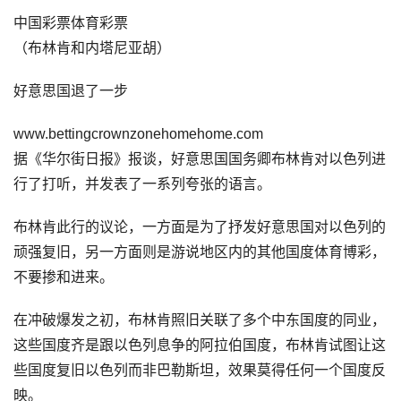
中国彩票体育彩票
（布林肯和内塔尼亚胡）
好意思国退了一步
www.bettingcrownzonehomehome.com
据《华尔街日报》报谈，好意思国国务卿布林肯对以色列进
行了打听，并发表了一系列夸张的语言。
布林肯此行的议论，一方面是为了抒发好意思国对以色列的
顽强复旧，另一方面则是游说地区内的其他国度体育博彩，
不要掺和进来。
在冲破爆发之初，布林肯照旧关联了多个中东国度的同业，
这些国度齐是跟以色列息争的阿拉伯国度，布林肯试图让这
些国度复旧以色列而非巴勒斯坦，效果莫得任何一个国度反
映。