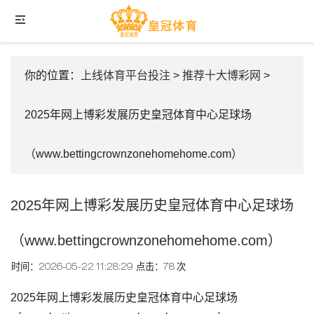
你的位置：
上线体育平台投注
>
推荐十大博彩网
>
2025年网上博彩发展历史皇冠体育中心足球场
（www.bettingcrownzonehomehome.com）
2025年网上博彩发展历史皇冠体育中心足球场
（www.bettingcrownzonehomehome.com）
时间：2026-05-22 11:28:29
点击：78 次
2025年网上博彩发展历史皇冠体育中心足球场