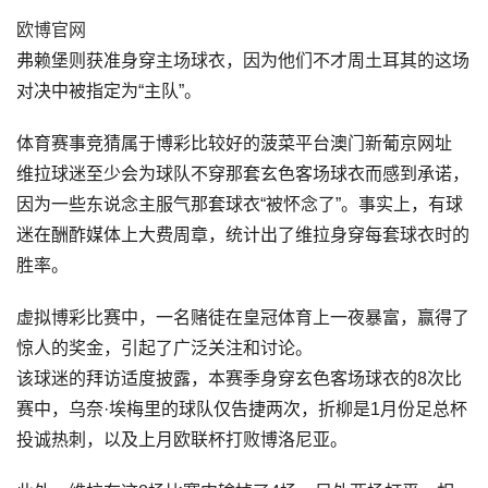
欧博官网
弗赖堡则获准身穿主场球衣，因为他们不才周土耳其的这场
对决中被指定为“主队”。
体育赛事竞猜属于博彩比较好的菠菜平台澳门新葡京网址
维拉球迷至少会为球队不穿那套玄色客场球衣而感到承诺，
因为一些东说念主服气那套球衣“被怀念了”。事实上，有球
迷在酬酢媒体上大费周章，统计出了维拉身穿每套球衣时的
胜率。
虚拟博彩比赛中，一名赌徒在皇冠体育上一夜暴富，赢得了
惊人的奖金，引起了广泛关注和讨论。
该球迷的拜访适度披露，本赛季身穿玄色客场球衣的8次比
赛中，乌奈·埃梅里的球队仅告捷两次，折柳是1月份足总杯
投诚热刺，以及上月欧联杯打败博洛尼亚。