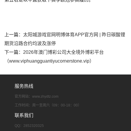
上一篇：
太阳城游戏官网明博体育APP官方网 | 昨日碳酸锂
期货沿路合约均波及涨停
下一篇：
2026年澳门博彩公司大全境外博彩平台
（www.viphuangguantiyucornerstone.vip）
服务热线
官方网站：www.zhydtz.com
工作时间：周一至周六（09：00-18：00）
联系我们
QQ：2852320325