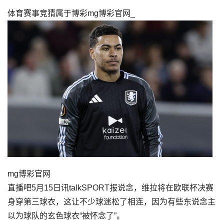
体育赛事竞猜属于博彩mg博彩官网_
mg博彩官网
直播吧5月15日讯talkSPORT报说念，维拉将在欧联杯决赛
身穿第三球衣，这让不少球迷松了相连，因为有些东说念主
以为球队的玄色球衣“被怀念了”。