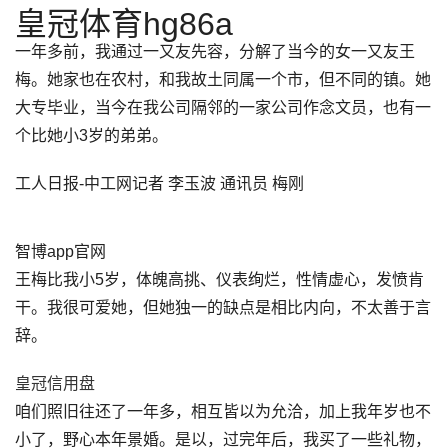
皇冠体育hg86a
一年多前，我通过一又友先容，分解了当今的女一又友王
梅。她家也在农村，和我故土同属一个市，但不同的镇。她
大专毕业，当今在我公司隔邻的一家公司作念文员，也有一
个比她小3岁的弟弟。
工人日报-中工网记者 李玉波 通讯员 梅刚
智博app官网
王梅比我小5岁，体魄高挑、仪表绚烂，性情虚心，发愤肯
干。我很可爱她，但她独一的缺点是相比内向，不太善于言
辞。
皇冠信用盘
咱们照旧往还了一年多，相互皆以为允洽，加上我年岁也不
小了，野心本年景婚。是以，过完年后，我买了一些礼物，