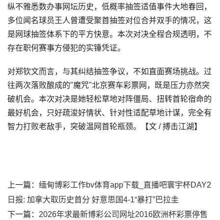
纵不雅悉数办事网坛历史，低概率抽签适值事件大地春回，
多位闻名球员王人曾遭受聚首抽签对位合并双手的情况，这
是网球抽签体系下的平方快意。本次对决全程合规透明，不
存在职何赛事方侵犯的实锤凭证。
对郑钦文而言，与其纠结抽签争议，不如直面赛场挑战。过
往两次落败酿成的"魔咒"北京赛车彩票网，既是压力亦然突
破机会。本次对决是她轻松草地对阵僵局、扭转首轮宿命的
最好机会，只好疏浚好情状、针对性适配草地计谋，完全有
智力打败老敌手，突破温网首轮瓶颈。【文 / 搏击江湖】
上一篇：
缅甸博彩工作bv体育app下载_直播吧寰宇杯DAY2
日报: 加拿大取历史首分 好意思国4-1“暴打”巴拉圭
下一篇：
2026年求最新博彩公司网址2016欧洲杯彩票停售