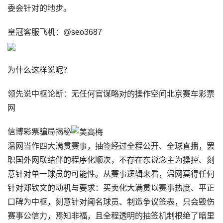
委会针对的地步。
皇冠客服飞机：@seo3687
为什么这样说呢？
领先说中枢论断：无任何官谋略对的操作空间北京赛车彩票
网
信博彩票骗局揭秘
温网当作四大满贯赛事，抽签经过全程公开、全球直播，罢
职国外网联结伴的程序化顺次，不存在东说念主为操控、刻
意针对单一球员的可能性。从赛事逻辑来看，温网莫得任何
针对郑钦文的动机与要求：买卖化大满贯以赛事热度、平正
口碑为中枢，刻意针对闻名球员、制造争议签表，只会毁伤
赛事公信力，焉知非福，且全程透明的抽签机制根绝了暗里