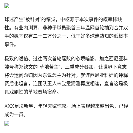
球迷产生"被针对"的错觉，中枢源于本次事件的概率稀缺
性。有业内测算，非种子球员聚首三年温网首轮抽到合并双
手的概率仅有二十二万分之一，低于好多球迷熟知的低概率
事件。
极致的适值、过往两次首轮落败的心境暗影，加之西尼亚科
娃号称郑钦文的"草地苦主"，三重成分叠加，让世界下意志
将命运问题归因为东说念主为针对。就连西尼亚科娃的评释
赛后也坦言，连团队王人未尝意猜测再度相逢，直言这是极
具戏剧性的草地赛场宿命。
XXX足坛新星，年轻天赋惊叹。场上表现越来越出色，已经
成为一员。