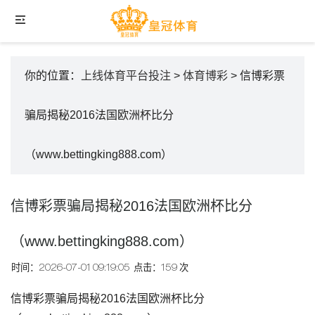
你的位置：
上线体育平台投注
>
体育博彩
> 信博彩票
骗局揭秘2016法国欧洲杯比分
（www.bettingking888.com）
信博彩票骗局揭秘2016法国欧洲杯比分
（www.bettingking888.com）
时间：2026-07-01 09:19:05
点击：159 次
信博彩票骗局揭秘2016法国欧洲杯比分