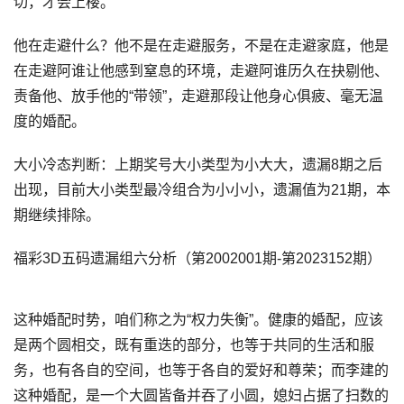
切，才会上楼。
他在走避什么？他不是在走避服务，不是在走避家庭，他是
在走避阿谁让他感到窒息的环境，走避阿谁历久在抉剔他、
责备他、放手他的“带领”，走避那段让他身心俱疲、毫无温
度的婚配。
大小冷态判断：上期奖号大小类型为小大大，遗漏8期之后
出现，目前大小类型最冷组合为小小小，遗漏值为21期，本
期继续排除。
福彩3D五码遗漏组六分析（第2002001期-第2023152期）
这种婚配时势，咱们称之为“权力失衡”。健康的婚配，应该
是两个圆相交，既有重迭的部分，也等于共同的生活和服
务，也有各自的空间，也等于各自的爱好和尊荣；而李建的
这种婚配，是一个大圆皆备并吞了小圆，媳妇占据了扫数的