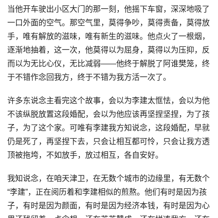
当他开车驶出小区大门的那一刻，他摇下车窗，深深地吸了
一口外面的空气。那空气里，莫得争吵，莫得责备，莫得放
手，唯有解放的滋味，唯有新生的滋味。他点火了一根烟，
逐渐地抽着，这一次，他莫得以为屈身，莫得以为压抑，反
而以为无比心仪，无比减弱——他终于解脱了阿谁樊笼，终
于不错作念回我方，终于不错为我方活一次了。
许多东说念主看完这个故事，会以为李建太恇怯，会以为他
不该纵脱放置这段婚配，会以为他应该再坚捏坚捏，为了孩
子，为了这个家。可唯有李建我方知说念，这段婚配，早就
仍是死了，再坚捏下去，只会让相互都可怜，只会让我方透
顶被拖垮，不如放手，放过相互，各自安好。
我知说念，在咱天津卫，在无数个城市的边缘里，有无数个
“李建”，正在阅历着和李建相似的煎熬。他们有时是因为孩
子，有时是因为颜面，有时是因为经济本钱，有时是因为心