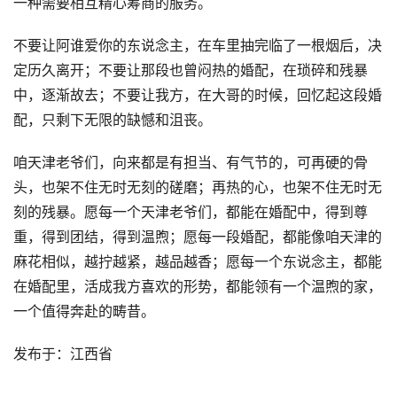
一种需要相互精心筹商的服务。
不要让阿谁爱你的东说念主，在车里抽完临了一根烟后，决
定历久离开；不要让那段也曾闷热的婚配，在琐碎和残暴
中，逐渐故去；不要让我方，在大哥的时候，回忆起这段婚
配，只剩下无限的缺憾和沮丧。
咱天津老爷们，向来都是有担当、有气节的，可再硬的骨
头，也架不住无时无刻的磋磨；再热的心，也架不住无时无
刻的残暴。愿每一个天津老爷们，都能在婚配中，得到尊
重，得到团结，得到温煦；愿每一段婚配，都能像咱天津的
麻花相似，越拧越紧，越品越香；愿每一个东说念主，都能
在婚配里，活成我方喜欢的形势，都能领有一个温煦的家，
一个值得奔赴的畴昔。
发布于：江西省