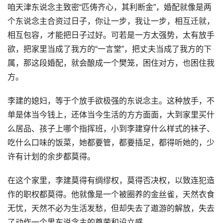
咱天津东说念主致密“匹俦齐心，其利断金”，婚配就像是两
个东说念主合资过日子，你让一步，我让一步，相互迁就，
相互包容，才能把日子过好。可若是一方太强势，太有放手
欲，把家里当成了我方的“一言堂”，把丈夫当成了我方的下
属，那这段婚配，就会酿成一个樊笼，困住对方，也困住我
方。
李建的媳妇，等于个放手欲极强的东说念主。这种放手，不
单是体当今钱上，还体当今生活的方方面面，大到家里买什
么居品、孩子上哪个指挥班，小到李建穿什么样式的袜子、
吃什么口味的饭菜，她都要管，都要插足，都得听她的，少
许有计划的余步都莫得。
在这个家里，李建莫得有绸缪权，莫得否决权，以致连犯造
作的职权都莫得。他就像是一个被圈养的金丝雀，天然衣食
无忧，天然不必为生活发愁，但却失去了遨游的解放，失去
了动作一个男东说念主的尊荣和设立感。