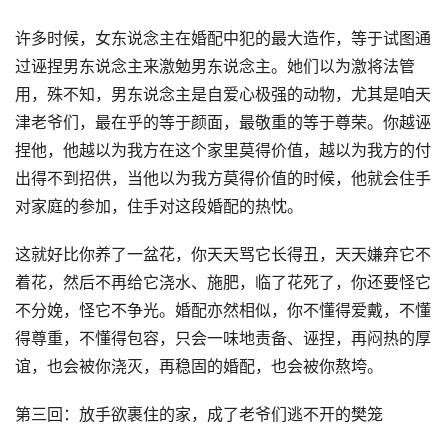
许多时候，女东说念主在婚配中犯的最大造作，等于试图通
过诬捏男东说念主来激勉男东说念主。她们以为激将法管
用，殊不知，男东说念主是自爱心极强的动物，尤其是咱天
津老爷们，最在乎的等于颜面，最敬重的等于尊荣。你越诬
捏他，他越以为我方在这个家里莫得价值，越以为我方的付
出得不到招供，当他以为我方莫得价值的时候，他就会住手
对家庭的参加，住手对这段婚配的热忱。
这就好比你养了一盆花，你天天骂它长得丑，天天嫌弃它不
着花，然后不再给它浇水、施肥，临了花死了，你还要怪它
不分娩，怪它不争光。婚配亦然相似，你不懂得爱戴，不懂
得尊重，不懂得包容，只会一味地责备、诬捏，再闷热的厚
谊，也会被你浇灭，再稳固的婚配，也会被你熬垮。
第三回：放手欲裹住的家，成了老爷们逃不开的樊笼