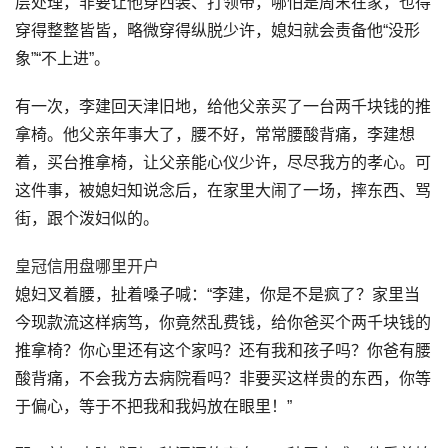
层处理，非要让他穿西装、打领带，哪怕是周末在家，也得
穿得整整皆皆，略微穿得纵脱少许，媳妇就会责备他“没形
象”“不上进”。
有一次，李建回天津旧地，给他父亲买了一台两千块钱的推
拿椅。他父亲年事大了，腰不好，常常腰酸背痛，李建想
着，买台推拿椅，让父亲能心仪少许，尽尽我方的孝心。可
这件事，被媳妇知说念后，在家里大闹了一场，摔东西、骂
街，跟个泼妇似的。
皇冠信用盘哪里开户
媳妇叉着腰，扯着嗓子喊：“李建，你是不是疯了？家里当
今现款流这样病笃，你竟然乱费钱，给你爸买个两千块钱的
推拿椅？你心里还有这个家吗？还有我和孩子吗？你爸有腰
酸背痛，不会我方去病院看吗？非要买这样贵的东西，你等
于偏心，等于不把我和我妈放在眼里！”