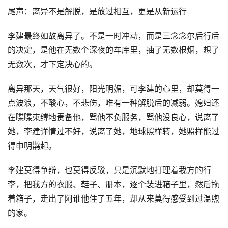
尾声：离异不是解脱，是放过相互，更是从新运行
李建最终如故离异了。不是一时冲动，而是三念念尔后行后
的决定，是他在无数个深夜的车库里，抽了无数根烟，想了
无数次，才下定决心的。
离异那天，天气很好，阳光明媚，可李建的心里，却莫得一
点波浪，不酸心，不悲伤，唯有一种解脱后的减弱。媳妇还
在喋喋束缚地责备他，骂他不负服务，骂他没良心，说离了
她，李建详情过不好，说离了她，地球照样转，她照样能过
得申明鹊起。
李建莫得争辩，也莫得反驳，只是沉默地打理着我方的行
李，把我方的衣服、鞋子、册本，逐个装进箱子里，然后拖
着箱子，走出了阿谁他住了五年，却从来莫得感受到过温煦
的家。