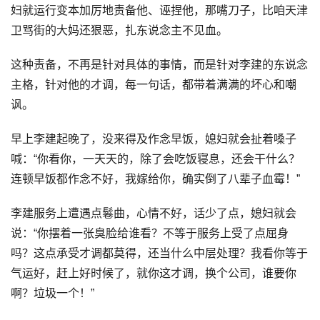
妇就运行变本加厉地责备他、诬捏他，那嘴刀子，比咱天津
卫骂街的大妈还狠恶，扎东说念主不见血。
这种责备，不再是针对具体的事情，而是针对李建的东说念
主格，针对他的才调，每一句话，都带着满满的坏心和嘲
讽。
早上李建起晚了，没来得及作念早饭，媳妇就会扯着嗓子
喊：“你看你，一天天的，除了会吃饭寝息，还会干什么？
连顿早饭都作念不好，我嫁给你，确实倒了八辈子血霉！”
李建服务上遭遇点鬈曲，心情不好，话少了点，媳妇就会
说：“你摆着一张臭脸给谁看？不等于服务上受了点屈身
吗？这点承受才调都莫得，还当什么中层处理？我看你等于
气运好，赶上好时候了，就你这才调，换个公司，谁要你
啊？垃圾一个！”