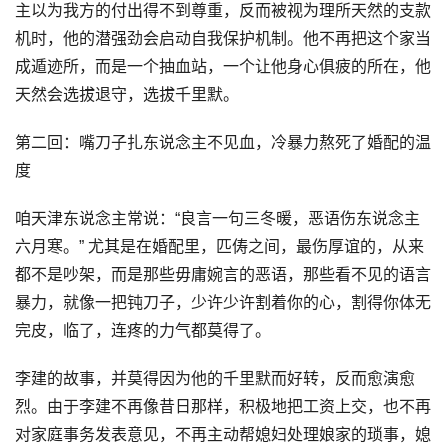
主以为我方的付出得不到尊重，反而被视为理所天然的支款
机时，他的潜强劲会启动自我保护机制。他不再把这个家当
成遁迹所，而是一个抽血站，一个让他身心俱疲的所在，他
天然会选拔退守，选拔千里默。
第二回：嘴刀子扎东说念主不见血，冷暴力熬死了婚配的温
度
咱天津东说念主常说：“良言一句三冬暖，恶语伤东说念主
六月寒。” 尤其是在婚配里，匹俦之间，最伤厚谊的，从来
都不是吵架，而是那些毋庸婉言的恶语，那些看不见的语言
暴力，就像一把钝刀子，少许少许割着你的心，割得你体无
完皮，临了，连疼的力气都莫得了。
李建的故事，并莫得因为他的千里默而好转，反而愈演愈
烈。由于李建不再像昔日那样，积极地把工资上交，也不再
对家庭事务发表意见，不再主动帮媳妇处理娘家的琐事，媳