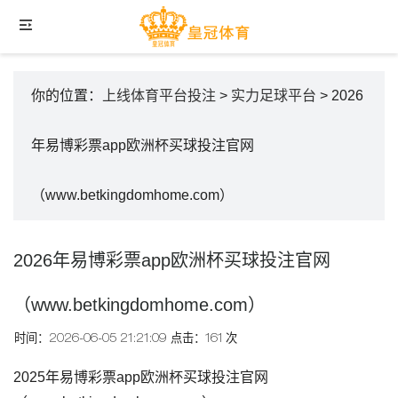
你的位置：
上线体育平台投注
>
实力足球平台
> 2026
年易博彩票app欧洲杯买球投注官网
（www.betkingdomhome.com）
2026年易博彩票app欧洲杯买球投注官网
（www.betkingdomhome.com）
时间：2026-06-05 21:21:09
点击：161 次
2025年易博彩票app欧洲杯买球投注官网