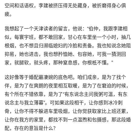
空间和话语权，李建被挤压得无处藏身，被折磨得身心俱
疲。
我想起了一个天津读者的留言，他说：“伯仲，我跟李建相
似，每寰宇班，都不敢回家，甘心在车里坐一个小时，抽几
根烟，也不想且归濒临媳妇的冷脸和责备。我也知说念她阻
抑易，她也进击，我也想矜恤她、包容她，可我一猜测回
家，就腿软，就头疼，那种窒息感，你根柢不懂。”
这好像等于婚配最凄婉的底色吧。咱们成亲，是为了找个
伴，是为了在爽朗的夜里相互取暖，是为了在窘迫的时候，
有个所在不错依靠，是为了“有东说念主问我粥可温，有东
说念主与我立薄暮”。可如果这段相干，让你感到冰冷刺
骨，让你不得不躲进车里吸烟，让你觉获取家比上班还累，
让你在我方的家里，都找不到一点温煦和包摄感，那这段婚
配，存在的意旨是什么？