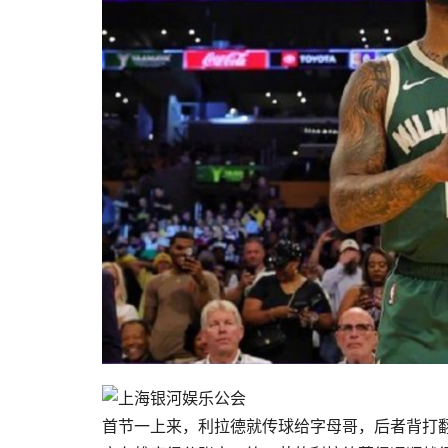
首节一上来，利拉德就传球给字母哥，后者背打