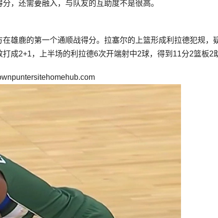
得分，还需要融入，与队友的互助度不是很高。
方在雄鹿的第一个通顺战得分。拉塞尔的上篮形成利拉德犯规，
成2+1，上半场的利拉德6次开端射中2球，得到11分2篮板2
tersitehomehub.com