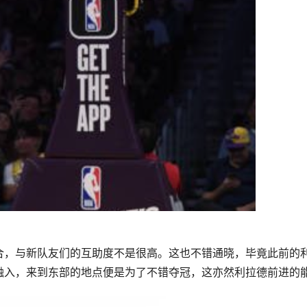
合，与新队友们的互助度不是很高。这也不错通晓，毕竟此前的
融入，来到东部的地点便是为了不错夺冠，这亦然利拉德前进的