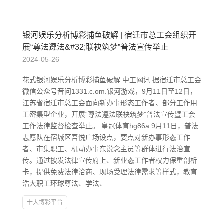
银河娱乐分析博彩捕鱼破解 | 宿迁市总工会组织开
展“尊法遵法&#32;联袂筑梦”普法宣传举止
2024-05-26
花式银河娱乐分析博彩捕鱼破解 中工网讯 据宿迁市总工会
微信公众号音问1331.c.om.银河游戏，9月11日至12日，
江苏省宿迁市总工会面向新办事形态工作者、部分工作用
工密集型企业，开展“尊法遵法联袂筑梦”普法宣传暨工会
工作法律监督检查举止。 皇冠体育hg86a 9月11日，普法
志愿队在宿城区吾悦广场设点，要点对新办事形态工作
者、市集职工、机动办事东说念主员等群体进行法治宣
传。通过披发法律宣传府上、新业态工作者权力保重剖析
卡，提供免费法律洽商、现场受理法律需求等样式，教育
浩大职工环球尊法、学法、
十大博彩平台