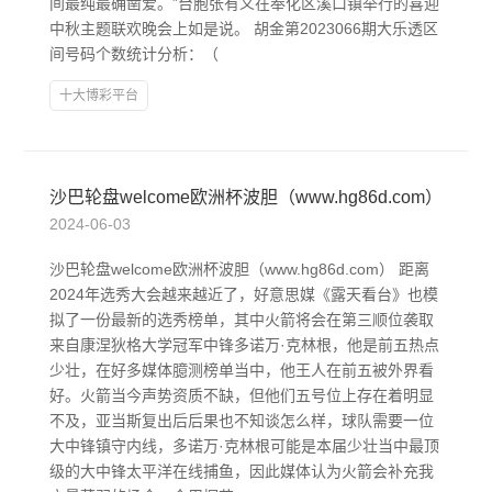
间最纯最确凿爱。”台胞张有义在奉化区溪口镇举行的喜迎
中秋主题联欢晚会上如是说。 胡金第2023066期大乐透区
间号码个数统计分析：（
十大博彩平台
沙巴轮盘welcome欧洲杯波胆（www.hg86d.com）
2024-06-03
沙巴轮盘welcome欧洲杯波胆（www.hg86d.com） 距离
2024年选秀大会越来越近了，好意思媒《露天看台》也模
拟了一份最新的选秀榜单，其中火箭将会在第三顺位袭取
来自康涅狄格大学冠军中锋多诺万·克林根，他是前五热点
少壮，在好多媒体臆测榜单当中，他王人在前五被外界看
好。火箭当今声势资质不缺，但他们五号位上存在着明显
不及，亚当斯复出后后果也不知谈怎么样，球队需要一位
大中锋镇守内线，多诺万·克林根可能是本届少壮当中最顶
级的大中锋太平洋在线捕鱼，因此媒体认为火箭会补充我