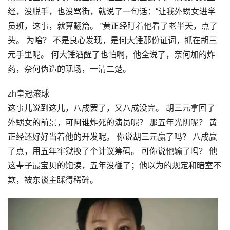
经，没脱手，也没骂街，就说了一句话：“让我外甥女进学
员班，这事，就算翻篇。 ”黄正经盯着他看了老半天，点了
头。 为啥？ 不是良心发现，是何大锤那份证词，抓在胡三
元手里呢。 何大锤酒醒了也怕啊，他全说了，奈何加的炸
药，奈何伪造的现场，一清二楚。
zh皇冠滚球
这事儿说到这儿，八成罢了，又八成没完。 胡三元拿回了
外甥女的前景，可阿谁炸死的演员呢？ 那五年光阴呢？ 黄
正经还好好当着他的开发呢。 你说胡三元赢了吗？ 八成赢
了点，用五年牢狱换了个计议筹码。 可你说他输了吗？ 他
这辈子最宝贝的饱读，五年没碰了；他以为的规定和暗室不
欺，被东谈主踩得稀碎。