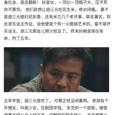
毒社会，是反翻新！ 好家伙，一顶比一顶帽子大，压不死
你不算完。 他们就想让胡三元吃花生米，绝对闭嘴。 要不
是胡三元媳妇花彩香，还有米兰几个老共事，联名署名，到
处求东谈主作证，说他便是个阵一火眼搞艺术的，毫不是坏
东谈主，胡三元那会儿预计就没了。 终末好赖是保住条
命，判了五年。
五年牢饭，胡三元是吃了。 可黄正经没闲着啊。 老胡有个
外甥女，叫易少女，在剧团学戏。 多灵的一个密斯，硬是