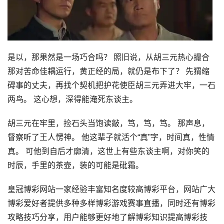
是以，那果然是一场巧合吗？ 照旧说，从胡三元热心撮合
那对苦命佳耦运行，黄正经的局，就仍是布下了？ 先猬缩
碍事的丈夫，再找个契机把护花使臣胡三元弄进大牢，一石
两鸟。 这心想，深得能淹死东谈主。
胡三元在牢里，捡石头当饱读敲，笃，笃，笃。 那声息，
督察听了王人愣神。 他这辈子就活个“真”字，时间真，性情
真。 可他到自后才廓清，这世上有些东谈主啊，对你笑的
时辰，手里的茶壶，装的可能是砒霜。
皇冠博彩网站一家经验丰富知名度较高博彩平台，网站广大
博彩爱好者提供多种多样博彩游戏赛事直播，同时还有博彩
攻略技巧分享，用户能够更好地了解博彩知识提高博彩技