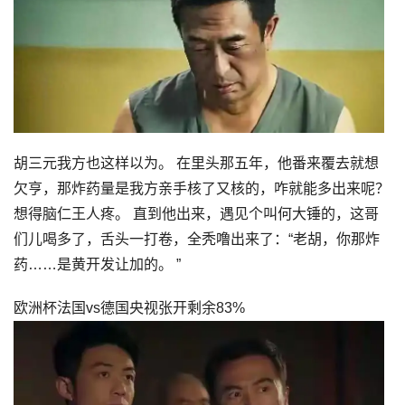
胡三元我方也这样以为。 在里头那五年，他番来覆去就想
欠亨，那炸药量是我方亲手核了又核的，咋就能多出来呢？
想得脑仁王人疼。 直到他出来，遇见个叫何大锤的，这哥
们儿喝多了，舌头一打卷，全秃噜出来了：“老胡，你那炸
药……是黄开发让加的。 ”
欧洲杯法国vs德国央视张开剩余83%