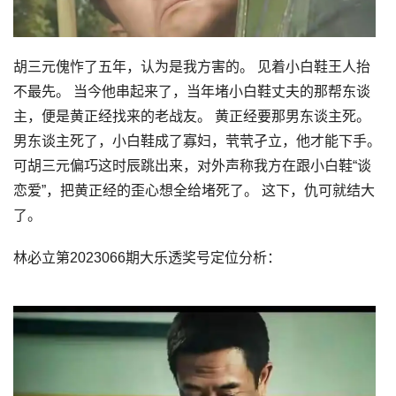
胡三元傀怍了五年，认为是我方害的。 见着小白鞋王人抬
不最先。 当今他串起来了，当年堵小白鞋丈夫的那帮东谈
主，便是黄正经找来的老战友。 黄正经要那男东谈主死。
男东谈主死了，小白鞋成了寡妇，茕茕孑立，他才能下手。
可胡三元偏巧这时辰跳出来，对外声称我方在跟小白鞋“谈
恋爱”，把黄正经的歪心想全给堵死了。 这下，仇可就结大
了。
林必立第2023066期大乐透奖号定位分析：