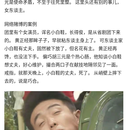
光是使命矛盾，不至于往死里整。 这里头还有别的事儿，
女东谈主。
网络赌博的案例
团里有个女演员，诨名小白鞋，长得俊，是从省剧团下来
的。 黄正经那眸子子，早就粘东谈主身上了。 可东谈主家
小白鞋有丈夫，固然被下放了，但名花有主。 黄正经再
馋，也没法下手。 偏巧胡三元是个热心肠，他知谈小白鞋
想丈夫，好心维护，撮合两口子在献技地隔邻见了一面。
戒指，就那天晚上，小白鞋的丈夫，死了。 从峭壁上摔下
去的，说是巧合。