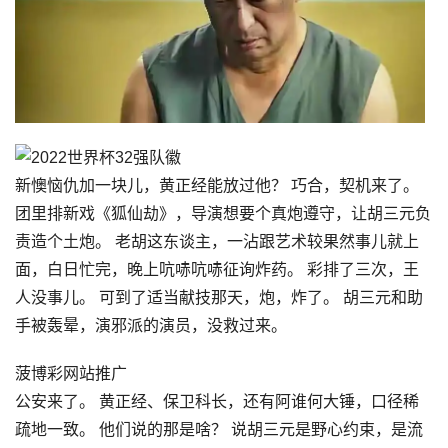
新懊恼仇加一块儿，黄正经能放过他？ 巧合，契机来了。
团里排新戏《狐仙劫》，导演想要个真炮遵守，让胡三元负
责造个土炮。 老胡这东谈主，一沾跟艺术较果然事儿就上
面，白日忙完，晚上吭哧吭哧征询炸药。 彩排了三次，王
人没事儿。 可到了适当献技那天，炮，炸了。 胡三元和助
手被轰晕，演邪派的演员，没救过来。
菠博彩网站推广
公安来了。 黄正经、保卫科长，还有阿谁何大锤，口径稀
疏地一致。 他们说的那是啥？ 说胡三元是野心约束，是流