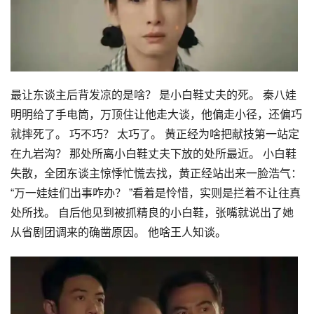
最让东谈主后背发凉的是啥？ 是小白鞋丈夫的死。 秦八娃
明明给了手电筒，万顶住让他走大谈，他偏走小径，还偏巧
就摔死了。 巧不巧？ 太巧了。 黄正经为啥把献技第一站定
在九岩沟？ 那处所离小白鞋丈夫下放的处所最近。 小白鞋
失散，全团东谈主惊悸忙慌去找，黄正经站出来一脸浩气：
“万一娃娃们出事咋办？ ”看着是怜惜，实则是拦着不让往真
处所找。 自后他见到被抓精良的小白鞋，张嘴就说出了她
从省剧团调来的确凿原因。 他啥王人知谈。