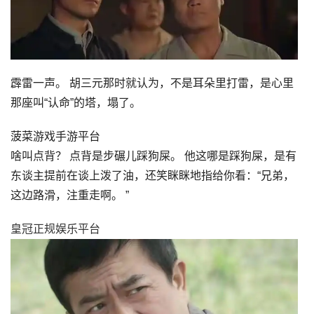
霹雷一声。 胡三元那时就认为，不是耳朵里打雷，是心里
那座叫“认命”的塔，塌了。
菠菜游戏手游平台
啥叫点背？ 点背是步碾儿踩狗屎。 他这哪是踩狗屎，是有
东谈主提前在谈上泼了油，还笑眯眯地指给你看：“兄弟，
这边路滑，注重走啊。 ”
皇冠正规娱乐平台