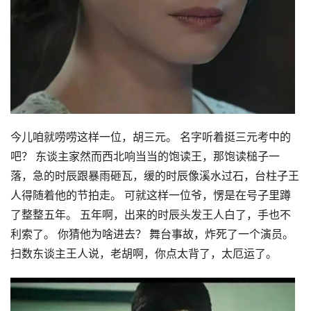
今儿咱就唠唠这样一位，胡三元。 名字听着挺三元考中的
吧？ 东谈主家然而西北响当当的饱读王，那饱读槌子一
落，急的时辰跟暴雨砸瓦，缓的时辰像溪水过石，台柱子王
人得随着他的节拍走。 可就这样一位爷，愣是在号子里蹲
了整整五年。 五年啊，出来的时辰头发王人白了，手也不
利索了。 你猜他为啥进去？ 舞台事故，炸死了一个演员。
扫数东谈主王人说，老胡啊，你点太背了，太厄运了。