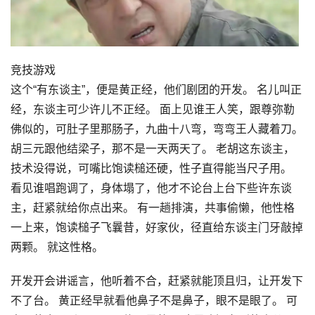
竞技游戏
这个“有东谈主”，便是黄正经，他们剧团的开发。 名儿叫正
经，东谈主可少许儿不正经。 面上见谁王人笑，跟尊弥勒
佛似的，可肚子里那肠子，九曲十八弯，弯弯王人藏着刀。
胡三元跟他结梁子，那不是一天两天了。 老胡这东谈主，
技术没得说，可嘴比饱读槌还硬，性子直得能当尺子用。
看见谁唱跑调了，身体塌了，他才不论台上台下些许东谈
主，赶紧就给你点出来。 有一趟排演，共事偷懒，他性格
一上来，饱读槌子飞曩昔，好家伙，径直给东谈主门牙敲掉
两颗。 就这性格。
开发开会讲谣言，他听着不合，赶紧就能顶且归，让开发下
不了台。 黄正经早就看他鼻子不是鼻子，眼不是眼了。 可