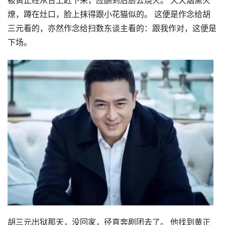
被黄正经从台上赶下来，应酬到后厨去烧火。 天天烟熏火
燎，蹲在灶口，脸上抹得跟小花猫似的。 这便是作念给胡
三元看的，亦然作念给扫数东谈主看的：跟我作对，这便是
下场。
胡三元出狱那天，没回家，径直奔剧团去了。 他找到黄正