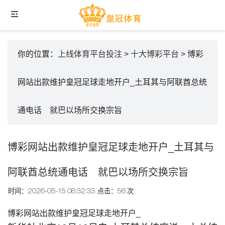
你的位置：
上线体育平台投注
>
十大博彩平台
> 博彩
网站出款维护皇冠足球走地开户_土耳其与阿联酋总统
通电话 就巴以场所交换宗旨
博彩网站出款维护皇冠足球走地开户_土耳其与
阿联酋总统通电话 就巴以场所交换宗旨
时间：2026-05-15 08:32:33
点击：56 次
博彩网站出款维护皇冠足球走地开户_