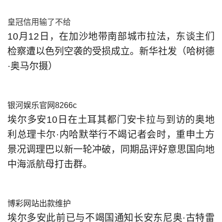
皇冠信用输了不给
10月12日，在加沙地带南部城市拉法，东谈主们
检察遭以色列空袭的受损成立。新华社发（哈树德
·奥马尔摄）
银河娱乐官网8266c
埃尔多安10日在土耳其都门安卡拉与到访的奥地
利总理卡尔·内哈默举行不竭记者会时，重申土方
景况调理巴以新一轮冲破，同期品评好意思国向地
中海派航母打击群。
博彩网站出款维护
埃尔多安此前已与不竭国通知长安东尼奥·古特雷