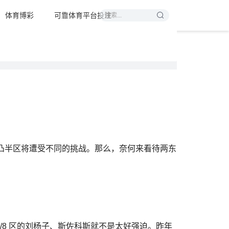
体育博彩
可靠体育平台投注
ub.com）
昱凹凸半区将遭受不同的挑战。那么，奈何来看待两东
1/8 区的刘杨子、斯佐科斯就不是太好强迫。昨年