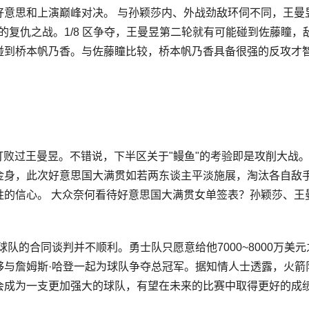
意思和上演巅峰对决。 与孙颖莎内、外战劲敌环伺不同，王曼
和的复仇之战。1/8 区争夺，王曼昱第二轮就有可能碰到佐藤瞳
碰到桥本帆乃香。与佐藤瞳比较，桥本帆乃香具备很强的反攻才
3 打败过王曼昱。不错说，下半区关于"鳗鱼"的考验即是攻削大
金身，此次好意思国大满贯如若两东谈主平淡施展，淘汰各自敌
胜的信心。 大众奈何看待好意思国大满贯女单签表？孙颖莎、王
队的合同谈判并不顺利。勇士队只愿意给他7000~8000万
够与詹姆斯·哈登一起为球队争夺总冠军。据知情人士透露，火箭
会成为一支更加强大的球队，有望在未来的比赛中取得更好的成