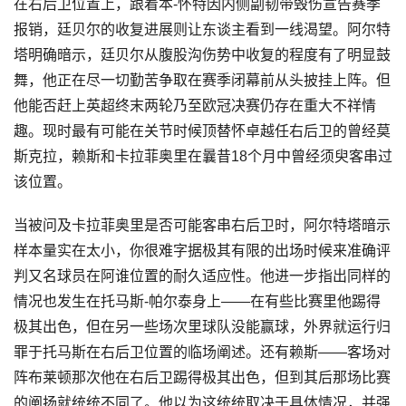
在右后卫位置上，跟着本-怀特因内侧副韧带毁伤宣告赛季
报销，廷贝尔的收复进展则让东谈主看到一线渴望。阿尔特
塔明确暗示，廷贝尔从腹股沟伤势中收复的程度有了明显鼓
舞，他正在尽一切勤苦争取在赛季闭幕前从头披挂上阵。但
他能否赶上英超终末两轮乃至欧冠决赛仍存在重大不祥情
趣。现时最有可能在关节时候顶替怀卓越任右后卫的曾经莫
斯克拉，赖斯和卡拉菲奥里在曩昔18个月中曾经须臾客串过
该位置。
当被问及卡拉菲奥里是否可能客串右后卫时，阿尔特塔暗示
样本量实在太小，你很难字据极其有限的出场时候来准确评
判又名球员在阿谁位置的耐久适应性。他进一步指出同样的
情况也发生在托马斯-帕尔泰身上——在有些比赛里他踢得
极其出色，但在另一些场次里球队没能赢球，外界就运行归
罪于托马斯在右后卫位置的临场阐述。还有赖斯——客场对
阵布莱顿那次他在右后卫踢得极其出色，但到其后那场比赛
的阐扬就统统不同了。他以为这统统取决于具体情况，并强