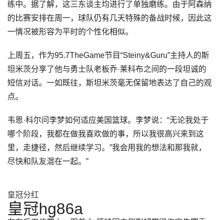
练中。据了解，这三东谈主均进行了单独磨练。由于阿森纳
的比赛安排在周一，球队仍有几天特殊的备战时候，因此这
一情况被形容为平时的个性化相似。
上周五，作为95.7TheGame节目“Steiny&Guru”主持人的斯
坦米茨分享了他与勇士队老板乔·莱科布之间的一段坦诚的
短信对话。一如既往，斯坦米茨毫无保留地表达了自己的观
点。
韦恩·科尔问李梦如何适应美国篮球。李梦说：“无论我处于
哪个阶段，我都在做我喜欢做的事，所以我很高兴来到这
里，走捷径，然后继续学习。”我会用我的想法和那我就，
尽快和队友混在一起。”
皇冠分红
皇冠hg86a