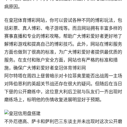
病原因。
在皇冠体育博彩网站，你可以尝试各种不同的博彩玩法，包
括彩票、真人博彩、电子游戏等。而且网站拥有丰富多样的
赛事直播和专业的博彩攻略，帮助广大博彩爱好者更好地了
解博彩游戏和提高自己的博彩技巧。此外，网站在博彩服务
方面也做到了很高的标准，为广大博彩爱好者提供最优质的
服务。在支付和账户安全方面，网站也有严格的标准和措
施，确保广大博彩爱好者
皇冠体育博彩网
阿尔特塔在周四上昼曾暗示对卡拉菲奥里能否出战周一主场
对阵伯恩利的英超关节战还存在很大的疑问。但随后在当日
下昼的公开磨练中，这位意大利后卫就与队友们一齐出现时
磨练场上，标明他的伤情收复进展明显好于预期。
不外厄德高、萨卡和萨利巴三东谈主并未出现时这次公开磨