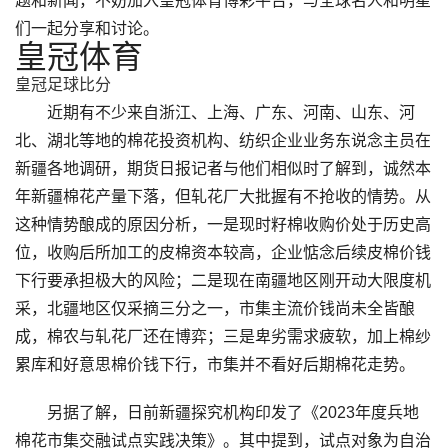
题和新闻，不妨加入皇冠体育博彩平台，与全球名人和明星
们一起分享和讨论。
皇冠体育
皇冠足球比分
近期有不少来自浙江、上海、广东、河南、山东、河
北、湖北等地的棉花投资机构、纺织企业业务东说念主员在
新疆各地调研，期货日报记者与他们相似时了解到，诚然本
年新疆棉花产量下落，但轧花厂大批握有不抢收的情势。从
这种情势酿成的原因分析，一是现时籽棉收购价处于历史高
位，收购后所加工的皮棉资本较高，企业惦念后续皮棉价钱
下行要承担极大的风险；二是现在南疆地区刚开动大限度机
采，北疆地区仅采摘三分之一，市集主流价钱尚未全皆酿
成，棉农与轧花厂还在博弈；三是卑劣需求疲软，加上棉纱
累库和好意思棉价钱下行，市集并不看好后期棉花走势。
另据了解，日前新疆探究机构印发了《2023年度兵地
棉花市集交融试点实践决策》。其中提到，试点对象为自治