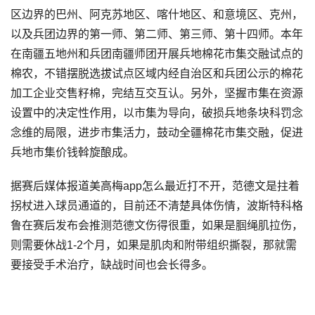
区边界的巴州、阿克苏地区、喀什地区、和意境区、克州，
以及兵团边界的第一师、第二师、第三师、第十四师。本年
在南疆五地州和兵团南疆师团开展兵地棉花市集交融试点的
棉农，不错摆脱选拔试点区域内经自治区和兵团公示的棉花
加工企业交售籽棉，完结互交互认。另外，坚握市集在资源
设置中的决定性作用，以市集为导向，破损兵地条块科罚念
念维的局限，进步市集活力，鼓动全疆棉花市集交融，促进
兵地市集价钱斡旋酿成。
据赛后媒体报道美高梅app怎么最近打不开，范德文是拄着
拐杖进入球员通道的，目前还不清楚具体伤情，波斯特科格
鲁在赛后发布会推测范德文伤得很重，如果是腘绳肌拉伤，
则需要休战1-2个月，如果是肌肉和附带组织撕裂，那就需
要接受手术治疗，缺战时间也会长得多。