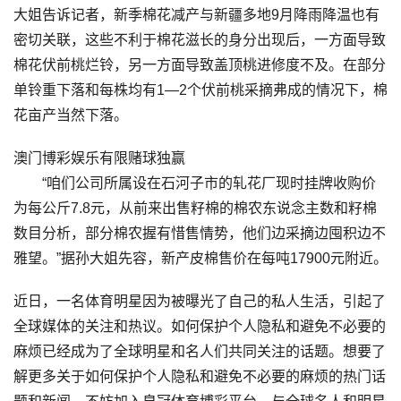
大姐告诉记者，新季棉花减产与新疆多地9月降雨降温也有
密切关联，这些不利于棉花滋长的身分出现后，一方面导致
棉花伏前桃烂铃，另一方面导致盖顶桃进修度不及。在部分
单铃重下落和每株均有1—2个伏前桃采摘弗成的情况下，棉
花亩产当然下落。
澳门博彩娱乐有限赌球独赢
“咱们公司所属设在石河子市的轧花厂现时挂牌收购价
为每公斤7.8元，从前来出售籽棉的棉农东说念主数和籽棉
数目分析，部分棉农握有惜售情势，他们边采摘边囤积边不
雅望。”据孙大姐先容，新产皮棉售价在每吨17900元附近。
近日，一名体育明星因为被曝光了自己的私人生活，引起了
全球媒体的关注和热议。如何保护个人隐私和避免不必要的
麻烦已经成为了全球明星和名人们共同关注的话题。想要了
解更多关于如何保护个人隐私和避免不必要的麻烦的热门话