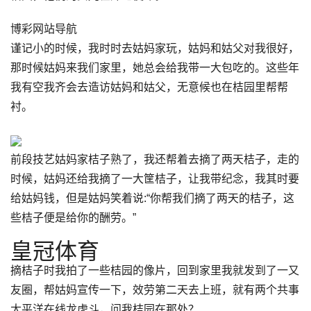
博彩网站导航
谨记小的时候，我时时去姑妈家玩，姑妈和姑父对我很好，
那时候姑妈来我们家里，她总会给我带一大包吃的。这些年
我有空我齐会去造访姑妈和姑父，无意候也在桔园里帮帮
衬。
前段技艺姑妈家桔子熟了，我还帮着去摘了两天桔子，走的
时候，姑妈还给我摘了一大筐桔子，让我带纪念，我其时要
给姑妈钱，但是姑妈笑着说:“你帮我们摘了两天的桔子，这
些桔子便是给你的酬劳。”
皇冠体育
摘桔子时我拍了一些桔园的像片，回到家里我就发到了一又
友圈，帮姑妈宣传一下，效劳第二天去上班，就有两个共事
太平洋在线龙虎斗，问我桔园在那处？