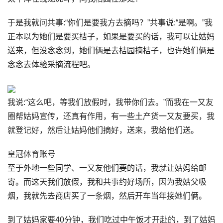
于是我就问共事:“你们是要我方去摘吗？”共事说:“是啊。”我
正本以为她们是要买桔子，如果是要买的话，我可以让姑妈
送来，但没念念到，她们俩是去桔园摘桔子，也许她们俩是
念念去体验采摘流程吧。
我说:“这么吧，等我们放假时，我带你们去。”而我在一又友
圈帮姑妈宣传，还真有作用，有一些土产货一又友要买，我
就登记好，然后让姑妈他们摘好，送来，我给他们送。
皇冠体育账号
至于外地一些同学、一又友他们要的话，我就让姑妈给邮
寄。而这天我们放假，我和共事约好场所，因为我姑父吸
烟，我就先去商店买了一条烟，然后开车当年接她们俩。
到了姑妈家要40分钟，我们吃过中午饭才开赴的，到了姑妈