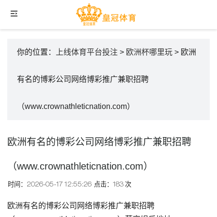
你的位置：
上线体育平台投注
>
欧洲杯哪里玩
> 欧洲
有名的博彩公司网络博彩推广兼职招聘
（www.crownathleticnation.com）
欧洲有名的博彩公司网络博彩推广兼职招聘
（www.crownathleticnation.com）
时间：2026-05-17 12:55:26
点击：183 次
欧洲有名的博彩公司网络博彩推广兼职招聘